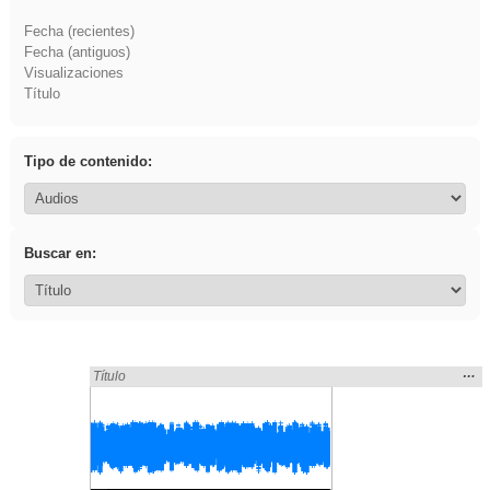
Fecha (recientes)
Fecha (antiguos)
Visualizaciones
Título
Tipo de contenido:
Buscar en:
Mos
…
Encontrado «3ESO» en:
Título
la
ubic
de l
bús