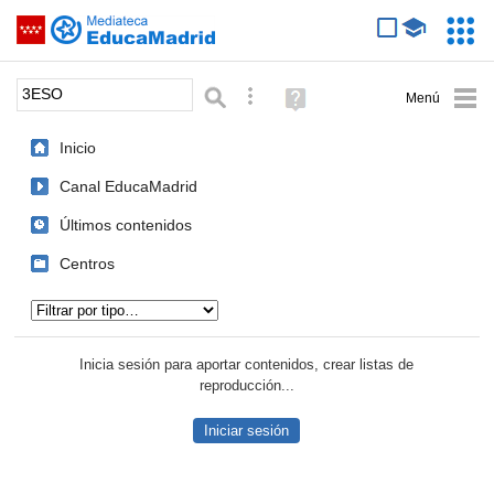
Mediateca de EducaMadrid
Saltar navegación
Servic
Educa
Palabra o frase:
Búsqueda avanzada
Ayuda
(en
ventana
Inicio
nueva)
Canal EducaMadrid
Últimos contenidos
Centros
Tipo de contenido:
Inicia sesión para aportar contenidos, crear listas de
reproducción...
Iniciar sesión