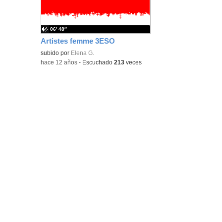
bús
06′ 48″
Artistes femme 3ESO
subido por
Elena G.
-
hace 12 años
-
Escuchado
213
veces