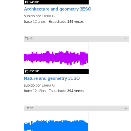
04′ 50″
Architecture and geometry 3ESO
subido por
Elena G.
-
hace 12 años
-
Escuchado
149
veces
Mos
…
Encontrado «3ESO» en:
Título
la
ubic
de l
bús
05′ 58″
Nature and geometry 3ESO
subido por
Elena G.
-
hace 12 años
-
Escuchado
294
veces
Mos
…
Encontrado «3ESO» en:
Título
la
ubic
de l
bús