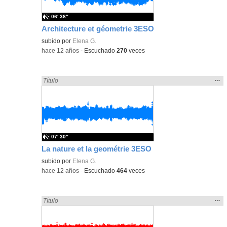
06′ 38″
Architecture et géometrie 3ESO
subido por
Elena G.
-
hace 12 años
-
Escuchado
270
veces
Mos
…
Encontrado «3ESO» en:
Título
la
ubic
de l
bús
07′ 30″
La nature et la geométrie 3ESO
subido por
Elena G.
-
hace 12 años
-
Escuchado
464
veces
Mos
…
Encontrado «3ESO» en:
Título
la
ubic
de l