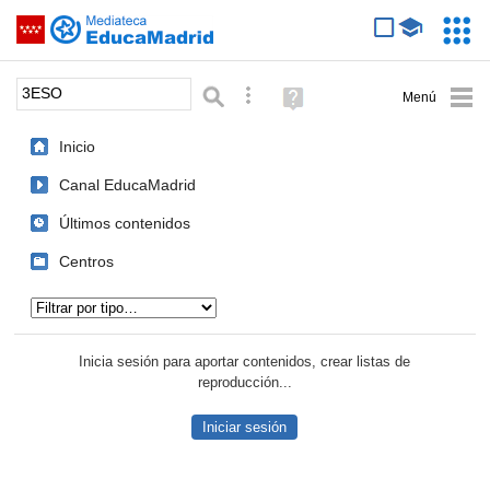
Mediateca de EducaMadrid
Saltar navegación
Servic
Educa
Palabra o frase:
Búsqueda avanzada
Ayuda
(en
ventana
Inicio
nueva)
Canal EducaMadrid
Últimos contenidos
Centros
Tipo de contenido:
Inicia sesión para aportar contenidos, crear listas de
reproducción...
Iniciar sesión