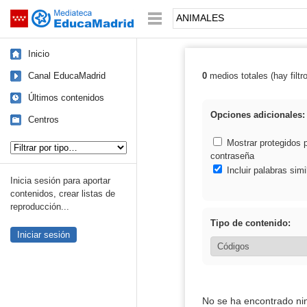
Mediateca de EducaMadrid
Saltar navegación
Palabra o frase:
Inicio
Canal EducaMadrid
0
medios totales (hay filtr
Resultados de
Últimos contenidos
Opciones adicionales:
Centros
Tipo de contenido:
Mostrar protegidos 
contraseña
Incluir palabras simi
Inicia sesión para aportar
contenidos, crear listas de
reproducción...
Tipo de contenido:
Iniciar sesión
No se ha encontrado ni