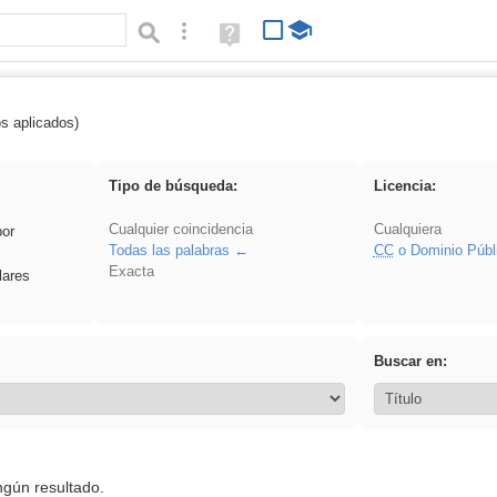
Búsqueda avanzada
Ayuda
(en
ventana
nueva)
os aplicados)
: ANIMALES
Tipo de búsqueda:
Licencia:
Cualquier coincidencia
Cualquiera
por
Todas las palabras
CC
o Dominio Públ
Exacta
lares
Buscar en:
ngún resultado.