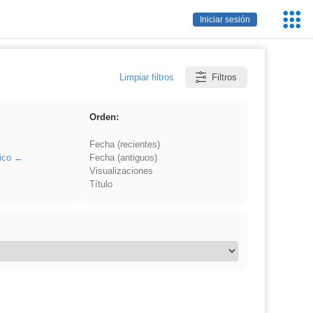
Servic
Iniciar sesión
Educa
Limpiar filtros
Filtros
Orden:
Fecha (recientes)
ico
Fecha (antiguos)
Visualizaciones
Título