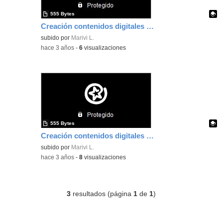
555 Bytes
Creación contenidos digitales Canva
Contenido educativo.
subido por
Marivi L.
-
hace 3 años
-
6
visualizaciones
555 Bytes
Creación contenidos digitales Kahoot
Contenido educativo.
subido por
Marivi L.
-
hace 3 años
-
8
visualizaciones
3
resultados (página
1
de
1
)