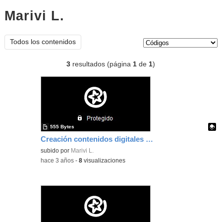
Marivi L.
códigos
Tipo de contenido:
Todos los contenidos
3
resultados (página
1
de
1
)
555 Bytes
Creación contenidos digitales Power Point
Contenido educativo.
subido por
Marivi L.
-
hace 3 años
-
8
visualizaciones