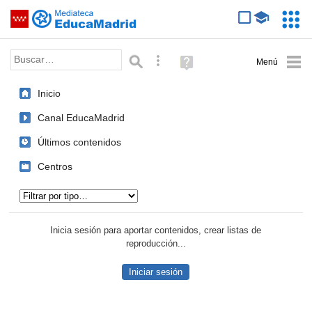
Mediateca de EducaMadrid
Saltar navegación
Servic
Educa
Palabra o frase:
Búsqueda avanzada
Ayuda
(en
ventana
Inicio
nueva)
Canal EducaMadrid
Últimos contenidos
Centros
Tipo de contenido:
Inicia sesión para aportar contenidos, crear listas de
reproducción...
Iniciar sesión