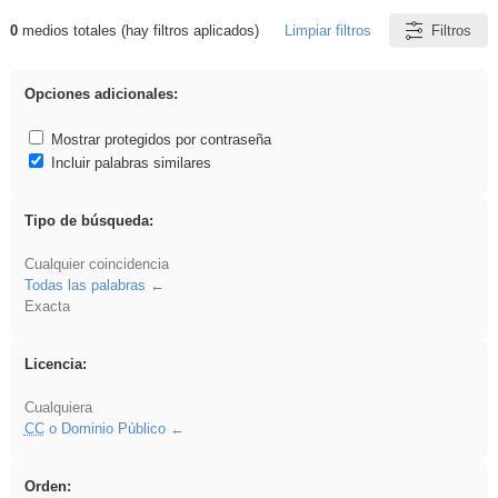
0
medios totales (hay filtros aplicados)
Limpiar filtros
Filtros
Resultados de: Acinonyx
Opciones adicionales:
Mostrar protegidos por contraseña
Incluir palabras similares
Tipo de búsqueda:
Cualquier coincidencia
Todas las palabras
Exacta
Licencia:
Cualquiera
CC
o Dominio Público
Orden: