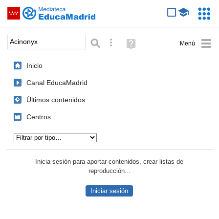
Mediateca de EducaMadrid
Saltar navegación
Servic
Educa
Palabra o frase:
Búsqueda avanzada
Ayuda
(en
ventana
Inicio
nueva)
Canal EducaMadrid
Últimos contenidos
Centros
Tipo de contenido:
Inicia sesión para aportar contenidos, crear listas de
reproducción...
Iniciar sesión