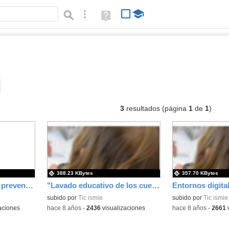
Búsqueda avanzada
Ayuda
(en
ventana
nueva)
pub
Tipo de contenido:
3
resultados (página
1
de
1
)
388.23 KBytes
357.70 KBytes
Plan de convivencia y prevención del acoso escolar. Primaria
"Lavado educativo de los cuentos". EPUB. Leer antes de leer C26. Entregas destacadas.
subido por
Tic ismie
subido por
Tic ismie
aciones
-
hace 8 años
-
2436
visualizaciones
-
hace 8 años
-
2661
v