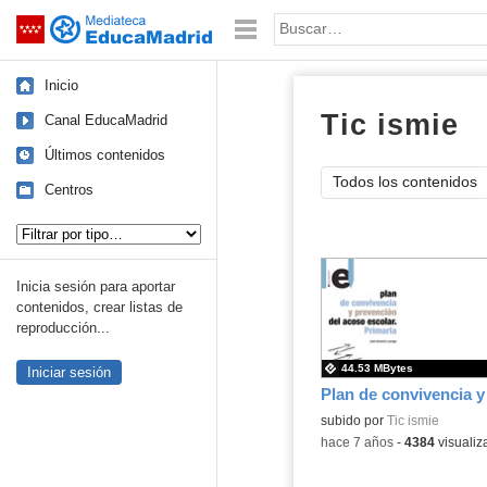
Mediateca de EducaMadrid
Saltar navegación
Palabra o frase:
Inicio
Tic ismie
e
Canal EducaMadrid
Últimos contenidos
Todos los contenidos
Centros
Tipo de contenido:
Inicia sesión para aportar
contenidos, crear listas de
reproducción...
44.53 MBytes
Iniciar sesión
subido por
Tic ismie
-
hace 7 años
-
4384
visualiz