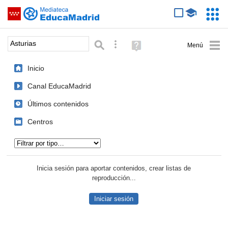
Mediateca de EducaMadrid
Saltar navegación
Servic
Educa
Palabra o frase:
Búsqueda avanzada
Ayuda
(en
ventana
Inicio
nueva)
Canal EducaMadrid
Últimos contenidos
Centros
Tipo de contenido:
Inicia sesión para aportar contenidos, crear listas de
reproducción...
Iniciar sesión