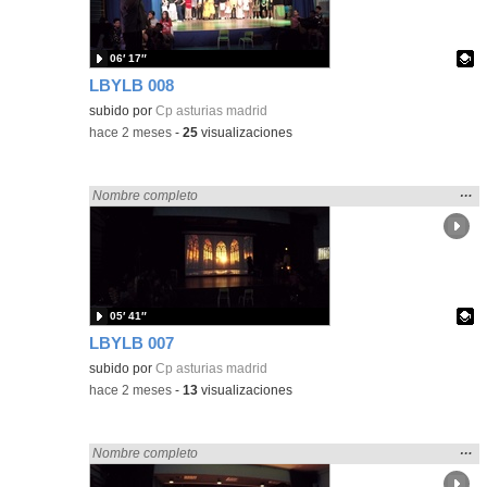
bús
06′ 17″
LBYLB 008
Contenido educativo.
subido por
Cp asturias madrid
-
hace 2 meses
-
25
visualizaciones
Mos
…
Encontrado «Asturias» en:
Nombre completo
la
ubic
de l
bús
05′ 41″
LBYLB 007
Contenido educativo.
subido por
Cp asturias madrid
-
hace 2 meses
-
13
visualizaciones
Mos
…
Encontrado «Asturias» en:
Nombre completo
la