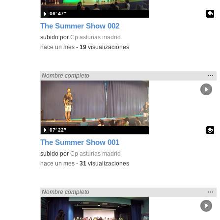
06′ 47″
The Summer Show 002
Contenido educativo.
subido por
Cp asturias madrid
-
hace un mes
-
19
visualizaciones
Mos
…
Encontrado «Asturias» en:
Nombre completo
la
ubic
de l
bús
07′ 22″
The Summer Show 001
Contenido educativo.
subido por
Cp asturias madrid
-
hace un mes
-
31
visualizaciones
Mos
…
Encontrado «Asturias» en:
Nombre completo
la
ubic
de l