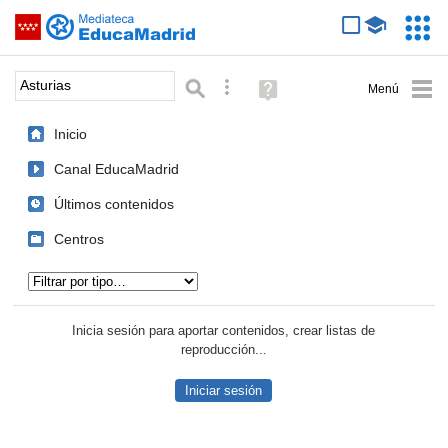
Mediateca de EducaMadrid
Saltar navegación
Servic
Educa
Palabra o frase:
Búsqueda avanzada
Ayuda
(en
ventana
Inicio
nueva)
Canal EducaMadrid
Últimos contenidos
Centros
Tipo de contenido:
Inicia sesión para aportar contenidos, crear listas de
reproducción...
Iniciar sesión