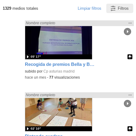
1329
medios totales
Limpiar filtros
Filtros
Resultados de: Asturias
Mos
…
Encontrado «Asturias» en:
Nombre completo
la
ubic
de l
bús
05′ 17″
Recogida de premios Bella y Bestia 26
Contenido educativo.
subido por
Cp asturias madrid
-
hace un mes
-
77
visualizaciones
Mos
…
Encontrado «Asturias» en:
Nombre completo
la
ubic
de l
bús
02′ 10″