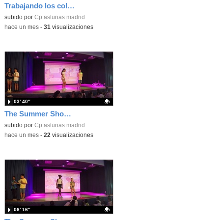
Trabajando los colores en 3 años
Contenido educativo.
subido por
Cp asturias madrid
-
hace un mes
-
31
visualizaciones
03′ 40″
The Summer Show 004
Contenido educativo.
subido por
Cp asturias madrid
-
hace un mes
-
22
visualizaciones
06′ 16″