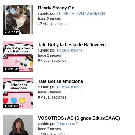
Ready Steady Go
Contenido educativo.
subido por
CP INF-PRI TOMAS BRETON
-
hace 2 meses
17
visualizaciones
01′ 08″
Tale Bot y la fiesta de Halloween
subido por
Tic ce40 madrid
-
hace 2 meses
6
visualizaciones
09′ 54″
Tale Bot se emociona
subido por
Tic ce40 madrid
-
hace 2 meses
8
visualizaciones
08′ 16″
VOSOTROS / AS (Signos EducaSAAC)
Contenido educativo.
subido por
Educasaac E.
-
hace 2 meses
77
visualizaciones