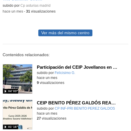
Contenido educativo.
subido por
Cp asturias madrid
-
hace un mes
-
31
visualizaciones
Ver más del mismo centro
Contenidos relacionados:
Participación del CEIP Jovellanos en el festival RetoTech en junio de 2026
Contenido educativo.
subido por
Felicisimo G.
-
hace un mes
9
visualizaciones
04′ 03″
CEIP BENITO PÉREZ GALDÓS READY, STEADY & GO
Contenido educativo.
subido por
CP INF-PRI BENITO PEREZ GALDOS
-
hace un mes
27
visualizaciones
01′ 16″