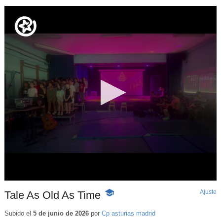
Ajuste
d
Tale As Old As Time
-
p
Contenido
educativo
Subido el
5 de junio de 2026
por
Cp asturias madrid