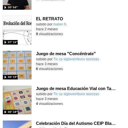
00′ 04″
EL RETRATO
Contenido educativo.
subido por
Isabel G.
-
hace 2 meses
9
visualizaciones
07′ 16″
Juego de mesa "Concéntrate"
Contenido educativo.
subido por
Tic cp sigloveintiuno lasrozas
-
hace 3 meses
6
visualizaciones
00′ 19″
Juego de mesa Educación Vial con Tale-bot
Contenido educativo.
subido por
Tic cp sigloveintiuno lasrozas
-
hace 3 meses
4
visualizaciones
00′ 18″
Celebración Día del Autismo CEIP Blas de Lezo