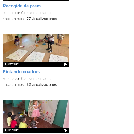
Recogida de premios Bella y Bestia 26
Contenido educativo.
subido por
Cp asturias madrid
-
hace un mes
-
77
visualizaciones
02′ 10″
Pintando cuadros
Contenido educativo.
subido por
Cp asturias madrid
-
hace un mes
-
32
visualizaciones
01′ 03″