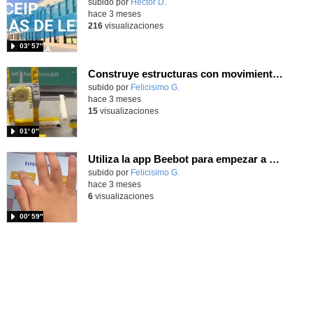
subido por
Hector D.
-
hace 3 meses
216
visualizaciones
03′ 57″
Construye estructuras con movimiento con Nezha de un modo desenchufado con los alumnos/as de tercero
Contenido educativo.
subido por
Felicisimo G.
-
hace 3 meses
15
visualizaciones
01′ 0″
Utiliza la app Beebot para empezar a programar el movimiento de tu Beebot superando retos
Contenido educativo.
subido por
Felicisimo G.
-
hace 3 meses
6
visualizaciones
00′ 59″