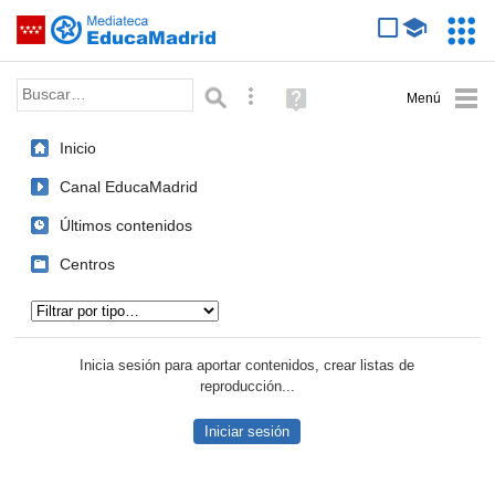
Mediateca de EducaMadrid
Saltar navegación
Servic
Educa
Palabra o frase:
Búsqueda avanzada
Ayuda
(en
ventana
Inicio
nueva)
Canal EducaMadrid
Últimos contenidos
Centros
Tipo de contenido:
Inicia sesión para aportar contenidos, crear listas de
reproducción...
Iniciar sesión