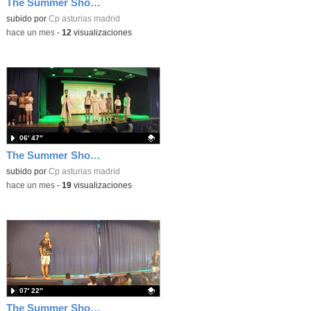
The Summer Show 003
Contenido educativo.
subido por
Cp asturias madrid
-
hace un mes
-
12
visualizaciones
06′ 47″
The Summer Show 002
Contenido educativo.
subido por
Cp asturias madrid
-
hace un mes
-
19
visualizaciones
07′ 22″
The Summer Show 001