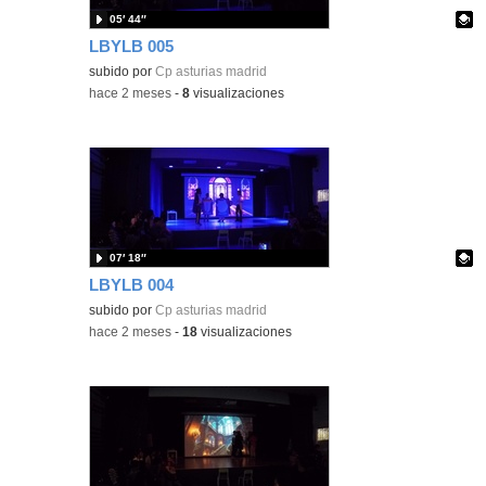
05′ 44″
LBYLB 005
Contenido educativo.
subido por
Cp asturias madrid
-
hace 2 meses
-
8
visualizaciones
07′ 18″
LBYLB 004
Contenido educativo.
subido por
Cp asturias madrid
-
hace 2 meses
-
18
visualizaciones