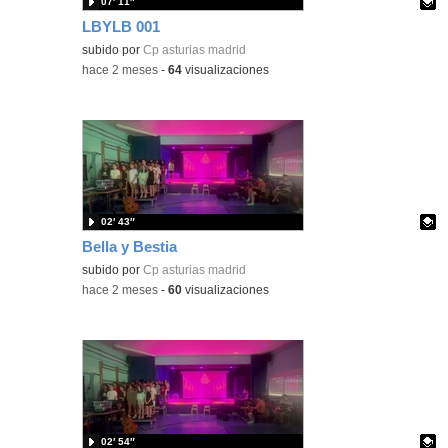
07′ 11″
LBYLB 001
Contenido educativo.
subido por
Cp asturias madrid
-
hace 2 meses
-
64
visualizaciones
02′ 43″
Bella y Bestia
Contenido educativo.
subido por
Cp asturias madrid
-
hace 2 meses
-
60
visualizaciones
02′ 54″