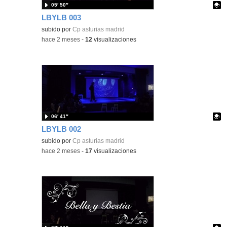
05′ 50″
LBYLB 003
Contenido educativo.
subido por
Cp asturias madrid
-
hace 2 meses
-
12
visualizaciones
06′ 41″
LBYLB 002
Contenido educativo.
subido por
Cp asturias madrid
-
hace 2 meses
-
17
visualizaciones