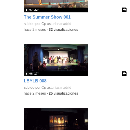
07′ 22″
The Summer Show 001
Contenido educativo.
subido por
Cp asturias madrid
-
hace 2 meses
-
32
visualizaciones
06′ 17″
LBYLB 008
Contenido educativo.
subido por
Cp asturias madrid
-
hace 2 meses
-
25
visualizaciones