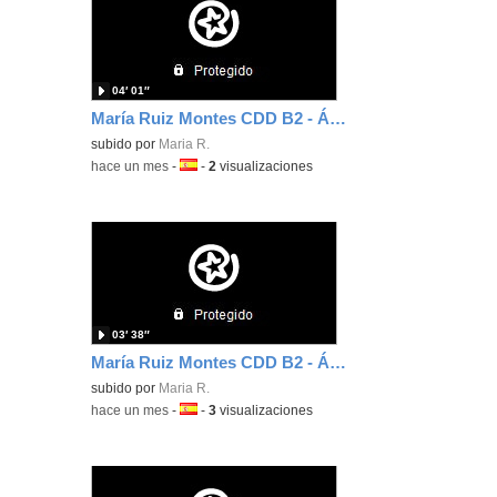
04′ 01″
María Ruiz Montes CDD B2 - Área 5
subido por
Maria R.
-
hace un mes
-
Idioma:
-
2
visualizaciones
03′ 38″
María Ruiz Montes CDD B2 - Área 6
subido por
Maria R.
-
hace un mes
-
Idioma:
-
3
visualizaciones