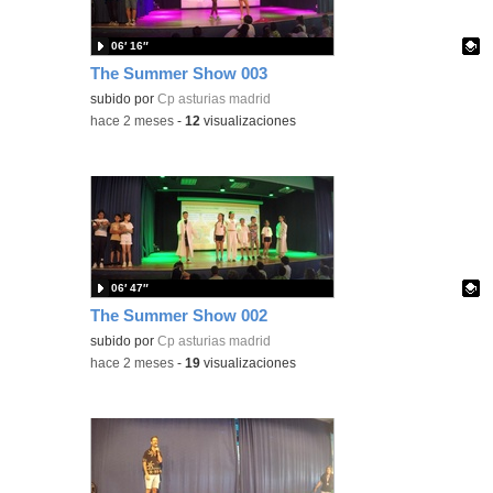
06′ 16″
The Summer Show 003
Contenido educativo.
subido por
Cp asturias madrid
-
hace 2 meses
-
12
visualizaciones
06′ 47″
The Summer Show 002
Contenido educativo.
subido por
Cp asturias madrid
-
hace 2 meses
-
19
visualizaciones