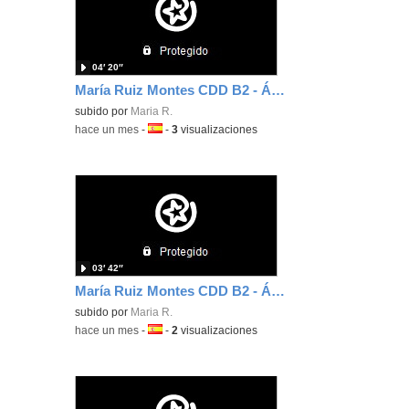
04′ 20″
María Ruiz Montes CDD B2 - Área 4
subido por
Maria R.
-
hace un mes
-
Idioma:
-
3
visualizaciones
03′ 42″
María Ruiz Montes CDD B2 - Área 3
subido por
Maria R.
-
hace un mes
-
Idioma:
-
2
visualizaciones