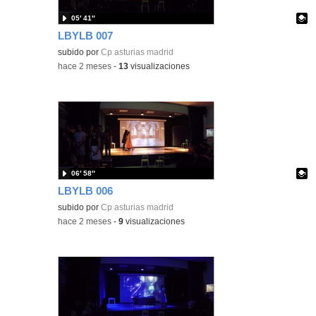
05′ 41″
LBYLB 007
Contenido educativo.
subido por
Cp asturias madrid
-
hace 2 meses
-
13
visualizaciones
06′ 58″
LBYLB 006
Contenido educativo.
subido por
Cp asturias madrid
-
hace 2 meses
-
9
visualizaciones