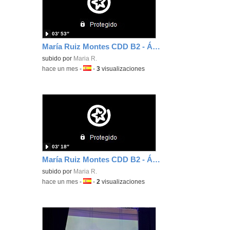
03′ 53″
María Ruiz Montes CDD B2 - Área 2
subido por
Maria R.
-
hace un mes
-
Idioma:
-
3
visualizaciones
03′ 18″
María Ruiz Montes CDD B2 - Área 1
subido por
Maria R.
-
hace un mes
-
Idioma:
-
2
visualizaciones