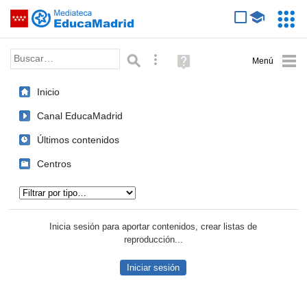
Mediateca de EducaMadrid
Saltar navegación
Servic
Educa
Palabra o frase:
Búsqueda avanzada
Ayuda
(en
ventana
Inicio
nueva)
Canal EducaMadrid
Últimos contenidos
Centros
Tipo de contenido:
Inicia sesión para aportar contenidos, crear listas de
reproducción...
Iniciar sesión