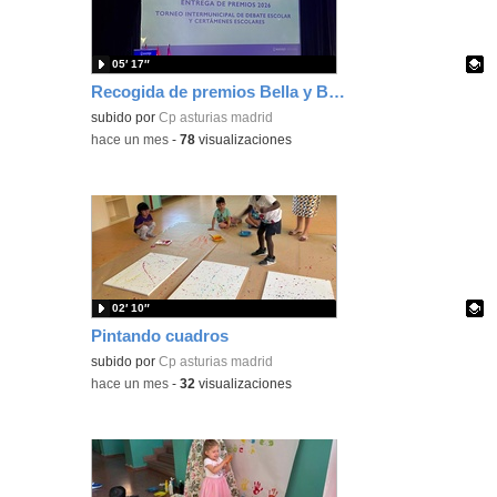
05′ 17″
Recogida de premios Bella y Bestia 26
Contenido educativo.
subido por
Cp asturias madrid
-
hace un mes
-
78
visualizaciones
02′ 10″
Pintando cuadros
Contenido educativo.
subido por
Cp asturias madrid
-
hace un mes
-
32
visualizaciones