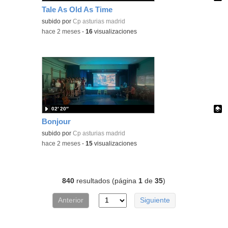
Tale As Old As Time
Contenido educativo.
subido por
Cp asturias madrid
-
hace 2 meses
-
16
visualizaciones
02′ 20″
Bonjour
Contenido educativo.
subido por
Cp asturias madrid
-
hace 2 meses
-
15
visualizaciones
840
resultados (página
1
de
35
)
Anterior
Siguiente