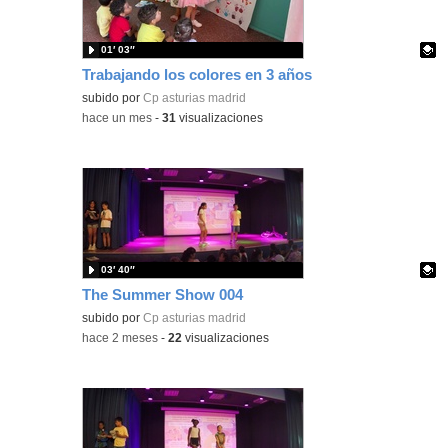
01′ 03″
Trabajando los colores en 3 años
Contenido educativo.
subido por
Cp asturias madrid
-
hace un mes
-
31
visualizaciones
03′ 40″
The Summer Show 004
Contenido educativo.
subido por
Cp asturias madrid
-
hace 2 meses
-
22
visualizaciones