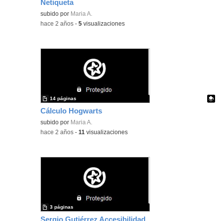
Netiqueta
Contenido educativo.
subido por
Maria A.
-
hace 2 años
-
5
visualizaciones
14 páginas
Cálculo Hogwarts
Contenido educativo.
subido por
Maria A.
-
hace 2 años
-
11
visualizaciones
3 páginas
Sergio Gutiérrez Accesibilidad