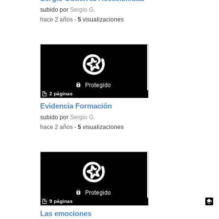
subido por
Sergio G.
-
hace 2 años
-
5
visualizaciones
2 páginas
Evidencia Formación
subido por
Sergio G.
-
hace 2 años
-
5
visualizaciones
9 páginas
Las emociones