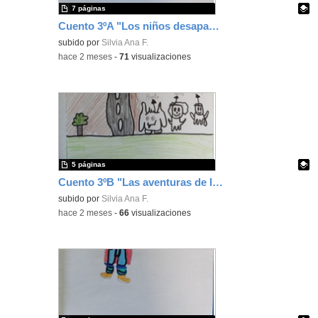
7 páginas
Cuento 3ºA "Los niños desaparecidos"
Contenido educativo.
subido por
Silvia Ana F.
-
hace 2 meses
-
71
visualizaciones
5 páginas
Cuento 3ºB "Las aventuras de los monstruos"
Contenido educativo.
subido por
Silvia Ana F.
-
hace 2 meses
-
66
visualizaciones