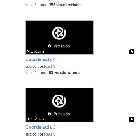
-
hace 3 años
-
356
visualizaciones
1 página
Coordenada 4
Contenido educativo.
subido por
Raul S.
-
hace 4 años
-
63
visualizaciones
1 página
Coordenada 3
Contenido educativo.
subido por
Raul S.