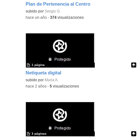
Plan de Pertenencia al Centro
Contenido educativo.
subido por
Sergio G.
-
hace un año
-
374
visualizaciones
1 página
Netiqueta digital
Contenido educativo.
subido por
Maria A.
-
hace 2 años
-
5
visualizaciones
3 páginas