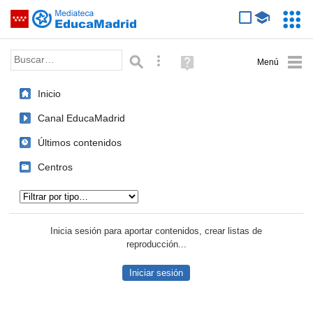
Mediateca de EducaMadrid
Saltar navegación
Servic
Educa
Palabra o frase:
Búsqueda avanzada
Ayuda
(en
ventana
Inicio
nueva)
Canal EducaMadrid
Últimos contenidos
Centros
Tipo de contenido:
Inicia sesión para aportar contenidos, crear listas de
reproducción...
Iniciar sesión