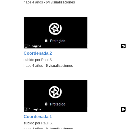
-
hace 4 años
-
64
visualizaciones
1 página
Coordenada 2
Contenido educativo.
subido por
Raul S.
-
hace 4 años
-
5
visualizaciones
1 página
Coordenada 1
Contenido educativo.
subido por
Raul S.
-
hace 4 años
-
8
visualizaciones