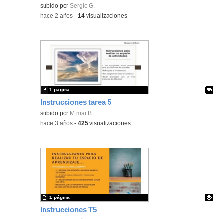
Contenido educativo.
subido por
Sergio G.
-
hace 2 años
-
14
visualizaciones
1 página
Instrucciones tarea 5
Contenido educativo.
subido por
M.mar B.
-
hace 3 años
-
425
visualizaciones
1 página
Instrucciones T5