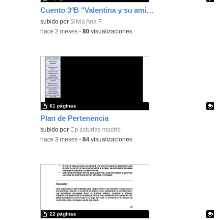
Cuento 3ºB "Valentina y su amiga Greta"
Contenido educativo.
subido por
Silvia Ana F.
-
hace 2 meses
-
80
visualizaciones
61 páginas
Plan de Pertenencia
Contenido educativo.
subido por
Cp asturias madrid
-
hace 3 meses
-
84
visualizaciones
22 páginas