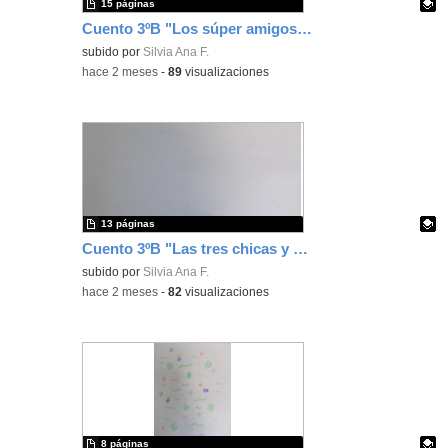
15 páginas
Cuento 3ºB "Los súper amigos de Mateo"
Contenido educativo.
subido por
Silvia Ana F.
-
hace 2 meses
-
89
visualizaciones
13 páginas
Cuento 3ºB "Las tres chicas y el Gran Palacio de Margarita"
Contenido educativo.
subido por
Silvia Ana F.
-
hace 2 meses
-
82
visualizaciones
8 páginas