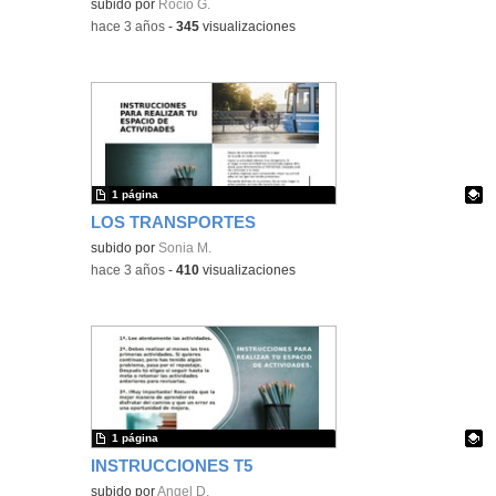
Contenido educativo.
subido por
Rocío G.
-
hace 3 años
-
345
visualizaciones
1 página
LOS TRANSPORTES
Contenido educativo.
subido por
Sonia M.
-
hace 3 años
-
410
visualizaciones
1 página
INSTRUCCIONES T5
Contenido educativo.
subido por
Angel D.