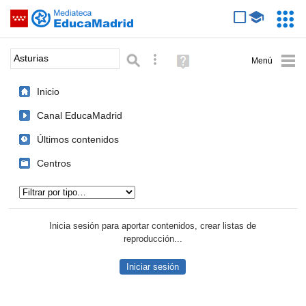
Mediateca de EducaMadrid
Saltar navegación
Servic
Educa
Palabra o frase:
Búsqueda avanzada
Ayuda
(en
ventana
Inicio
nueva)
Canal EducaMadrid
Últimos contenidos
Centros
Tipo de contenido:
Inicia sesión para aportar contenidos, crear listas de
reproducción...
Iniciar sesión