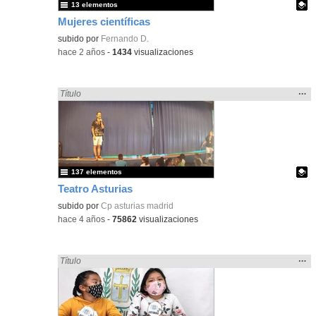
13 elementos
Mujeres científicas
- Contenido educativo
Contenido educativo.
subido por
Fernando D.
-
hace 2 años
-
1434
visualizaciones
Mos
…
Encontrado «Asturias» en:
Título
la
ubic
de l
bús
137 elementos
Teatro Asturias
Contenido educativo.
subido por
Cp asturias madrid
-
hace 4 años
-
75862
visualizaciones
Mos
…
Encontrado «Asturias» en:
Título
la
ubic
de l
bús