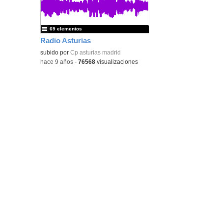
bús
69 elementos
Radio Asturias
subido por
Cp asturias madrid
-
hace 9 años
-
76568
visualizaciones