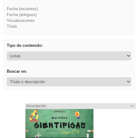
Fecha (recientes)
Fecha (antiguos)
Visualizaciones
Título
Tipo de contenido:
Buscar en:
Mos
…
Encontrado «Asturias» en:
Descripción
la
ubic
de l
bús