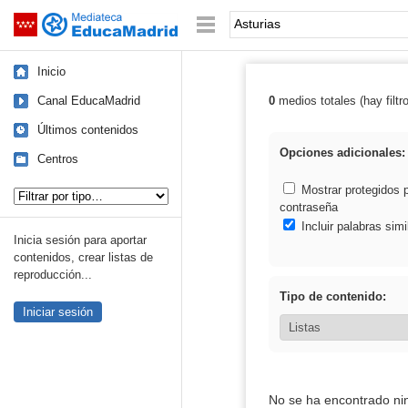
Mediateca de EducaMadrid
Saltar navegación
Palabra o frase:
Inicio
Canal EducaMadrid
0
medios totales (hay filtr
Resultados de: 
Últimos contenidos
Opciones adicionales:
Centros
Tipo de contenido:
Mostrar protegidos 
contraseña
Incluir palabras simi
Inicia sesión para aportar
contenidos, crear listas de
reproducción...
Tipo de contenido:
Iniciar sesión
No se ha encontrado ni