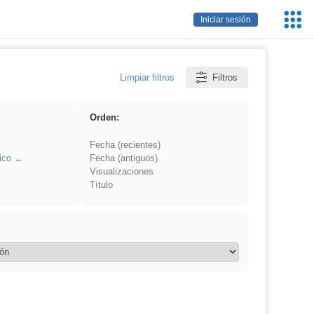
Servic
Iniciar sesión
Educa
Limpiar filtros
Filtros
Orden:
Fecha (recientes)
ico
Fecha (antiguos)
Visualizaciones
Título