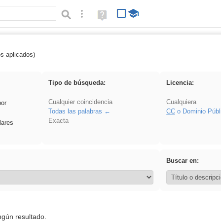
Búsqueda avanzada
Ayuda
(en
ventana
nueva)
os aplicados)
Asturias
Tipo de búsqueda:
Licencia:
Cualquier coincidencia
Cualquiera
por
Todas las palabras
CC
o Dominio Públ
Exacta
lares
Buscar en:
ngún resultado.