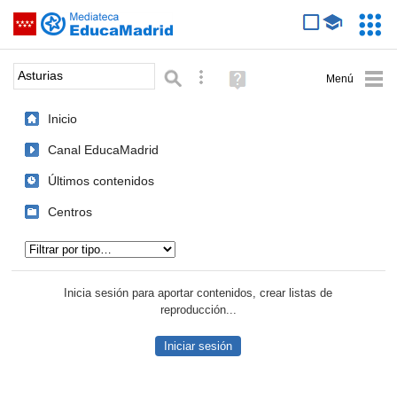
Mediateca de EducaMadrid
Saltar navegación
Servic
Educa
Palabra o frase:
Búsqueda avanzada
Ayuda
(en
ventana
Inicio
nueva)
Canal EducaMadrid
Últimos contenidos
Centros
Tipo de contenido:
Inicia sesión para aportar contenidos, crear listas de
reproducción...
Iniciar sesión