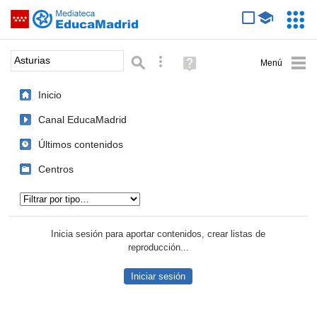
Mediateca de EducaMadrid
Saltar navegación
Servic
Educa
Palabra o frase:
Búsqueda avanzada
Ayuda
(en
ventana
Inicio
nueva)
Canal EducaMadrid
Últimos contenidos
Centros
Tipo de contenido:
Inicia sesión para aportar contenidos, crear listas de
reproducción...
Iniciar sesión