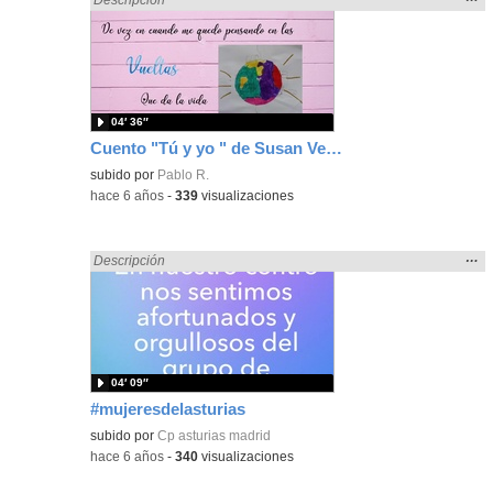
la
ubic
de l
bús
04′ 36″
Cuento "Tú y yo " de Susan Verde
subido por
Pablo R.
-
hace 6 años
-
339
visualizaciones
Mos
…
Encontrado «Asturias» en:
Descripción
la
ubic
de l
bús
04′ 09″
#mujeresdelasturias
subido por
Cp asturias madrid
-
hace 6 años
-
340
visualizaciones