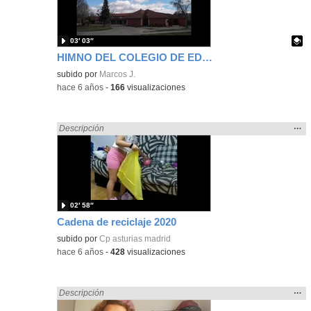
bús
03′ 03″
HIMNO DEL COLEGIO DE EDUCACIÓN ESPECIAL PRINCIPE DE ASTURIAS
Contenido educativo.
subido por
Marcos J.
-
hace 6 años
-
166
visualizaciones
Mos
…
Encontrado «Asturias» en:
Descripción
la
ubic
de l
bús
02′ 58″
Cadena de reciclaje 2020
subido por
Cp asturias madrid
-
hace 6 años
-
428
visualizaciones
Mos
…
Encontrado «Asturias» en:
Descripción
la