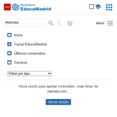
Mediateca de EducaMadrid
Saltar navegación
Servic
Educa
Palabra o frase:
Búsqueda avanzada
Ayuda
(en
ventana
Inicio
nueva)
Canal EducaMadrid
Últimos contenidos
Centros
Tipo de contenido:
Inicia sesión para aportar contenidos, crear listas de
reproducción...
Iniciar sesión