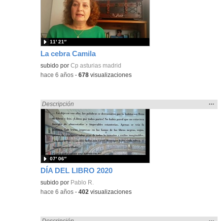
ubic
de l
bús
11′ 21″
La cebra Camila
subido por
Cp asturias madrid
-
hace 6 años
-
678
visualizaciones
Mos
…
Encontrado «Asturias» en:
Descripción
la
ubic
de l
bús
07′ 06″
DÍA DEL LIBRO 2020
subido por
Pablo R.
-
hace 6 años
-
402
visualizaciones
Mos
…
Encontrado «Asturias» en:
Descripción