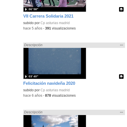
06′ 58″
VII Carrera Solidaria 2021
Contenido educativo.
subido por
Cp asturias madrid
-
hace 5 años
-
391
visualizaciones
Mos
…
Encontrado «Asturias» en:
Descripción
la
ubic
de l
bús
03′ 40″
Felicitación navideña 2020
Contenido educativo.
subido por
Cp asturias madrid
-
hace 6 años
-
878
visualizaciones
Mos
…
Encontrado «Asturias» en:
Descripción
la
ubic
de l