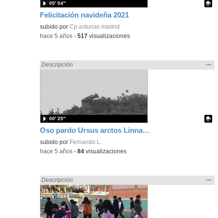
05′ 04″
Felicitación navideña 2021
Contenido educativo.
subido por
Cp asturias madrid
-
hace 5 años
-
517
visualizaciones
Mos
…
Encontrado «Asturias» en:
Descripción
la
ubic
de l
bús
00′ 25″
Oso pardo Ursus arctos Linnaeus, 1758
Contenido educativo.
subido por
Fernando L.
-
hace 5 años
-
84
visualizaciones
Mos
…
Encontrado «Asturias» en:
Descripción
la
ubic
de l
bús