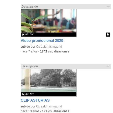
Mos
…
Encontrado «Asturias» en:
Descripción
la
ubic
de l
bús
05′ 09″
Vídeo promocional 2020
Contenido educativo.
subido por
Cp asturias madrid
-
hace 7 años
-
1742
visualizaciones
Mos
…
Encontrado «Asturias» en:
Descripción
la
ubic
de l
bús
04′ 02″
CEIP ASTURIAS
subido por
Cp asturias madrid
-
hace 13 años
-
191
visualizaciones