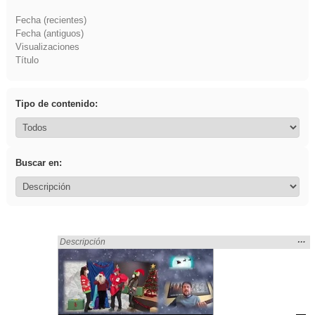
Fecha (recientes)
Fecha (antiguos)
Visualizaciones
Título
Tipo de contenido:
Buscar en:
Mos
…
Encontrado «Asturias» en:
Descripción
la
ubic
de l
bús