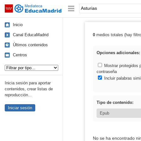
Mediateca de EducaMadrid
Saltar navegación
Palabra o frase:
Inicio
Canal EducaMadrid
0
medios totales (hay filtr
Resultados de: 
Últimos contenidos
Opciones adicionales:
Centros
Tipo de contenido:
Mostrar protegidos 
contraseña
Incluir palabras simi
Inicia sesión para aportar
contenidos, crear listas de
reproducción...
Tipo de contenido:
Iniciar sesión
No se ha encontrado ni