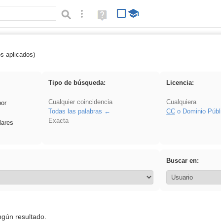
Búsqueda avanzada
Ayuda
(en
ventana
nueva)
os aplicados)
Asturias
Tipo de búsqueda:
Licencia:
Cualquier coincidencia
Cualquiera
por
Todas las palabras
CC
o Dominio Públ
Exacta
lares
Buscar en:
ngún resultado.