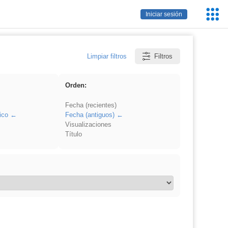
Servic
Iniciar sesión
Educa
Limpiar filtros
Filtros
Orden:
Fecha (recientes)
ico
Fecha (antiguos)
Visualizaciones
Título