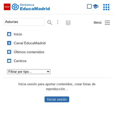
Mediateca de EducaMadrid
Saltar navegación
Servic
Educa
Palabra o frase:
Búsqueda avanzada
Ayuda
(en
ventana
Inicio
nueva)
Canal EducaMadrid
Últimos contenidos
Centros
Tipo de contenido:
Inicia sesión para aportar contenidos, crear listas de
reproducción...
Iniciar sesión