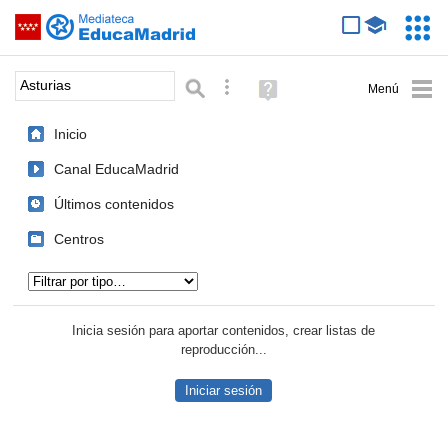
Mediateca de EducaMadrid
Saltar navegación
Servic
Educa
Palabra o frase:
Búsqueda avanzada
Ayuda
(en
ventana
Inicio
nueva)
Canal EducaMadrid
Últimos contenidos
Centros
Tipo de contenido:
Inicia sesión para aportar contenidos, crear listas de
reproducción...
Iniciar sesión