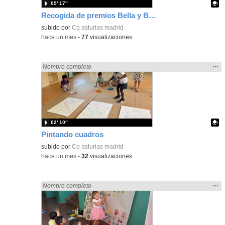
05′ 17″
Recogida de premios Bella y Bestia 26
Contenido educativo.
subido por
Cp asturias madrid
-
hace un mes
-
77
visualizaciones
Mos
…
Encontrado «Asturias» en:
Nombre completo
la
ubic
de l
bús
02′ 10″
Pintando cuadros
Contenido educativo.
subido por
Cp asturias madrid
-
hace un mes
-
32
visualizaciones
Mos
…
Encontrado «Asturias» en:
Nombre completo
la
ubic
de l
bús