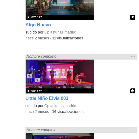
bús
02′ 01″
Algo Nuevo
Contenido educativo.
subido por
Cp asturias madrid
-
hace 2 meses
-
11
visualizaciones
Mos
…
Encontrado «Asturias» en:
Nombre completo
la
ubic
de l
bús
05′ 57″
Little Niño Elvis 003
Contenido educativo.
subido por
Cp asturias madrid
-
hace 2 meses
-
16
visualizaciones
Mos
…
Encontrado «Asturias» en:
Nombre completo
la