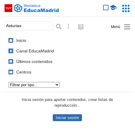
Mediateca de EducaMadrid
Saltar navegación
Servic
Educa
Palabra o frase:
Búsqueda avanzada
Ayuda
(en
ventana
Inicio
nueva)
Canal EducaMadrid
Últimos contenidos
Centros
Tipo de contenido:
Inicia sesión para aportar contenidos, crear listas de
reproducción...
Iniciar sesión