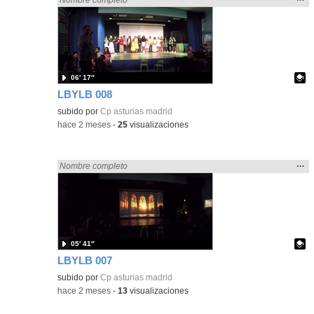
la
ubic
de l
bús
06′ 17″
LBYLB 008
Contenido educativo.
subido por
Cp asturias madrid
-
hace 2 meses
-
25
visualizaciones
Mos
…
Encontrado «Asturias» en:
Nombre completo
la
ubic
de l
bús
05′ 41″
LBYLB 007
Contenido educativo.
subido por
Cp asturias madrid
-
hace 2 meses
-
13
visualizaciones