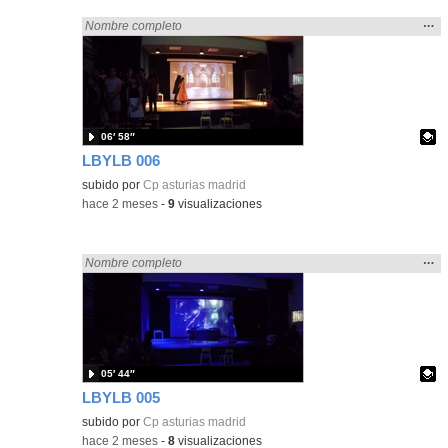
Mos
…
Encontrado «Asturias» en:
Nombre completo
la
ubic
de l
bús
06′ 58″
LBYLB 006
Contenido educativo.
subido por
Cp asturias madrid
-
hace 2 meses
-
9
visualizaciones
Mos
…
Encontrado «Asturias» en:
Nombre completo
la
ubic
de l
bús
05′ 44″
LBYLB 005
Contenido educativo.
subido por
Cp asturias madrid
-
hace 2 meses
-
8
visualizaciones