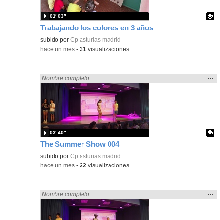
01′ 03″
Trabajando los colores en 3 años
Contenido educativo.
subido por
Cp asturias madrid
-
hace un mes
-
31
visualizaciones
Mos
…
Encontrado «Asturias» en:
Nombre completo
la
ubic
de l
bús
03′ 40″
The Summer Show 004
Contenido educativo.
subido por
Cp asturias madrid
-
hace un mes
-
22
visualizaciones
Mos
…
Encontrado «Asturias» en:
Nombre completo
la
ubic
de l