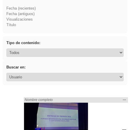
Fecha (recientes)
Fecha (antiguos)
Visualizaciones
Título
Tipo de contenido:
Buscar en:
Mos
…
Encontrado «Asturias» en:
Nombre completo
la
ubic
de l
bús