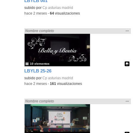
LBYLB 001
Contenido educativo.
subido por
Cp asturias madrid
-
hace 2 meses
-
64
visualizaciones
Mos
…
Encontrado «Asturias» en:
Nombre completo
la
ubic
de l
bús
10 elementos
LBYLB 25-26
Contenido educativo.
subido por
Cp asturias madrid
-
hace 2 meses
-
161
visualizaciones
Mos
…
Encontrado «Asturias» en:
Nombre completo
la
ubic
de l
bús