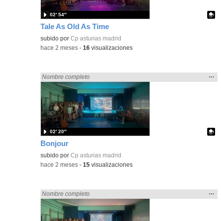
02′ 54″
Tale As Old As Time
Contenido educativo.
subido por
Cp asturias madrid
-
hace 2 meses
-
16
visualizaciones
Mos
…
Encontrado «Asturias» en:
Nombre completo
la
ubic
de l
bús
02′ 20″
Bonjour
Contenido educativo.
subido por
Cp asturias madrid
-
hace 2 meses
-
15
visualizaciones
Mos
…
Encontrado «Asturias» en:
Nombre completo
la
ubic
de l