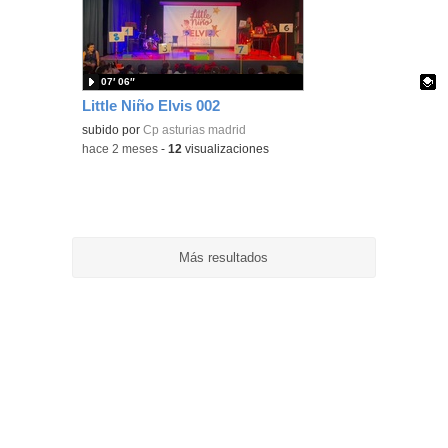
ubic
de l
bús
07′ 06″
Little Niño Elvis 002
Contenido educativo.
subido por
Cp asturias madrid
-
hace 2 meses
-
12
visualizaciones
Más resultados