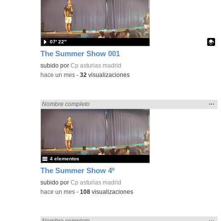
ubic
de l
bús
07′ 22″
The Summer Show 001
Contenido educativo.
subido por
Cp asturias madrid
-
hace un mes
-
32
visualizaciones
Mos
…
Encontrado «Asturias» en:
Nombre completo
la
ubic
de l
bús
4 elementos
The Summer Show 4º
subido por
Cp asturias madrid
-
hace un mes
-
108
visualizaciones
Mos
…
Encontrado «Asturias» en:
Nombre completo