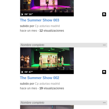
bús
06′ 16″
The Summer Show 003
Contenido educativo.
subido por
Cp asturias madrid
-
hace un mes
-
12
visualizaciones
Mos
…
Encontrado «Asturias» en:
Nombre completo
la
ubic
de l
bús
06′ 47″
The Summer Show 002
Contenido educativo.
subido por
Cp asturias madrid
-
hace un mes
-
19
visualizaciones
Mos
…
Encontrado «Asturias» en:
Nombre completo
la