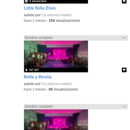
3 elementos
Little Niño Elvis
Contenido educativo.
subido por
Cp asturias madrid
-
hace 2 meses
-
154
visualizaciones
Mos
…
Encontrado «Asturias» en:
Nombre completo
la
ubic
de l
bús
02′ 43″
Bella y Bestia
Contenido educativo.
subido por
Cp asturias madrid
-
hace 2 meses
-
60
visualizaciones
Mos
…
Encontrado «Asturias» en:
Nombre completo
la
ubic
de l
bús