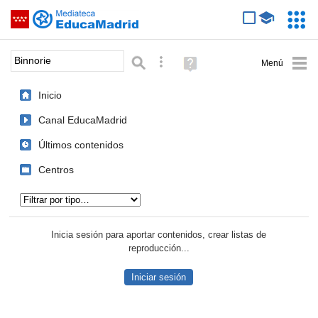
Mediateca de EducaMadrid
Saltar navegación
Servic
Educa
Palabra o frase:
Búsqueda avanzada
Ayuda
(en
ventana
Inicio
nueva)
Canal EducaMadrid
Últimos contenidos
Centros
Tipo de contenido:
Inicia sesión para aportar contenidos, crear listas de
reproducción...
Iniciar sesión