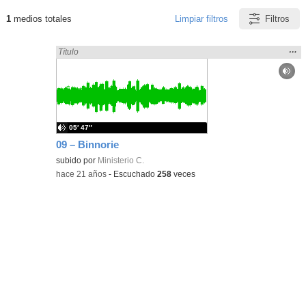
1
medios totales
Limpiar filtros
Filtros
Resultados de: Binnorie
Mos
…
Encontrado «Binnorie» en:
Título
la
ubic
de l
bús
05′ 47″
09 – Binnorie
subido por
Ministerio C.
-
hace 21 años
-
Escuchado
258
veces