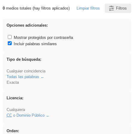
0
medios totales (hay filtros aplicados)
Limpiar filtros
Filtros
Resultados de: Binnorie
Opciones adicionales:
Mostrar protegidos por contraseña
Incluir palabras similares
Tipo de búsqueda:
Cualquier coincidencia
Todas las palabras
Exacta
Licencia:
Cualquiera
CC
o Dominio Público
Orden: