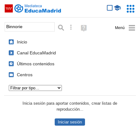
Mediateca de EducaMadrid
Saltar navegación
Servic
Educa
Palabra o frase:
Búsqueda avanzada
Ayuda
(en
ventana
Inicio
nueva)
Canal EducaMadrid
Últimos contenidos
Centros
Tipo de contenido:
Inicia sesión para aportar contenidos, crear listas de
reproducción...
Iniciar sesión