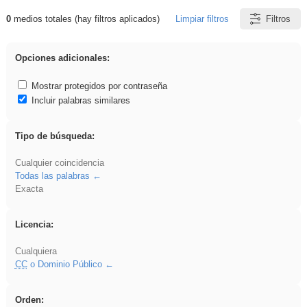
0
medios totales (hay filtros aplicados)
Limpiar filtros
Filtros
Resultados de: Binnorie
Opciones adicionales:
Mostrar protegidos por contraseña
Incluir palabras similares
Tipo de búsqueda:
Cualquier coincidencia
Todas las palabras
Exacta
Licencia:
Cualquiera
CC
o Dominio Público
Orden: