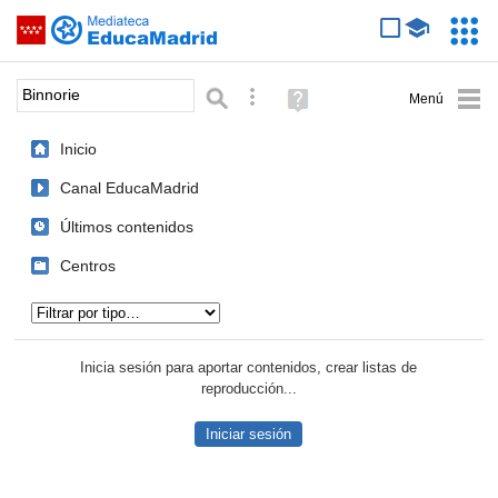
Mediateca de EducaMadrid
Saltar navegación
Servic
Educa
Palabra o frase:
Búsqueda avanzada
Ayuda
(en
ventana
Inicio
nueva)
Canal EducaMadrid
Últimos contenidos
Centros
Tipo de contenido:
Inicia sesión para aportar contenidos, crear listas de
reproducción...
Iniciar sesión