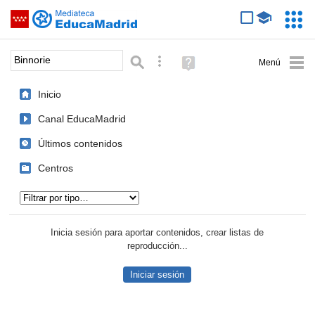
Mediateca de EducaMadrid
Saltar navegación
Servic
Educa
Palabra o frase:
Búsqueda avanzada
Ayuda
(en
ventana
Inicio
nueva)
Canal EducaMadrid
Últimos contenidos
Centros
Tipo de contenido:
Inicia sesión para aportar contenidos, crear listas de
reproducción...
Iniciar sesión