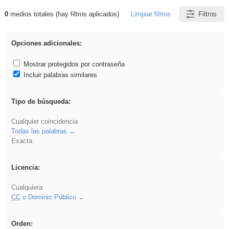
0
medios totales (hay filtros aplicados)
Limpiar filtros
Filtros
Resultados de: Binnorie
Opciones adicionales:
Mostrar protegidos por contraseña
Incluir palabras similares
Tipo de búsqueda:
Cualquier coincidencia
Todas las palabras
Exacta
Licencia:
Cualquiera
CC
o Dominio Público
Orden: