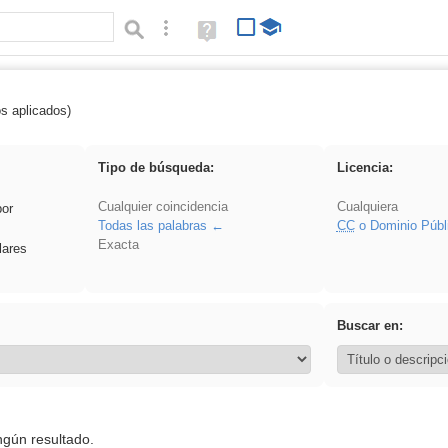
Búsqueda avanzada
Ayuda
(en
ventana
nueva)
os aplicados)
Binnorie
Tipo de búsqueda:
Licencia:
Cualquier coincidencia
Cualquiera
por
Todas las palabras
CC
o Dominio Públ
Exacta
lares
Buscar en:
ngún resultado.