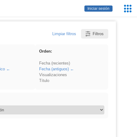
Servic
Iniciar sesión
Educa
Limpiar filtros
Filtros
Orden:
Fecha (recientes)
ico
Fecha (antiguos)
Visualizaciones
Título