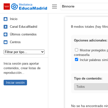
Mediateca de EducaMadrid
Saltar navegación
Palabra o frase:
Inicio
Canal EducaMadrid
0
medios totales (hay filtr
Resultados de: 
Últimos contenidos
Opciones adicionales:
Centros
Tipo de contenido:
Mostrar protegidos 
contraseña
Incluir palabras simi
Inicia sesión para aportar
contenidos, crear listas de
reproducción...
Tipo de contenido:
Iniciar sesión
No se ha encontrado ni