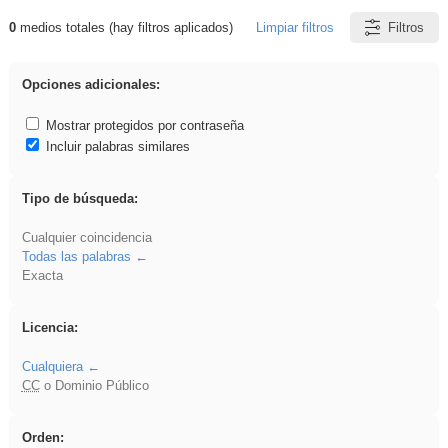
0
medios totales (hay filtros aplicados)
Limpiar filtros
Filtros
Resultados de: Binnorie
Opciones adicionales:
Mostrar protegidos por contraseña
Incluir palabras similares
Tipo de búsqueda:
Cualquier coincidencia
Todas las palabras
Exacta
Licencia:
Cualquiera
CC
o Dominio Público
Orden: