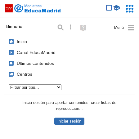
Mediateca de EducaMadrid
Saltar navegación
Servic
Educa
Palabra o frase:
Búsqueda avanzada
Ayuda
(en
ventana
Inicio
nueva)
Canal EducaMadrid
Últimos contenidos
Centros
Tipo de contenido:
Inicia sesión para aportar contenidos, crear listas de
reproducción...
Iniciar sesión