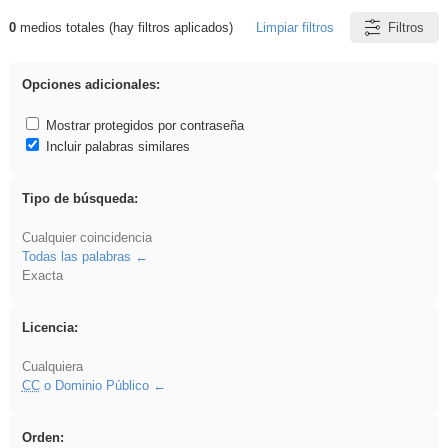
0
medios totales (hay filtros aplicados)
Limpiar filtros
Filtros
Resultados de: Binnorie
Opciones adicionales:
Mostrar protegidos por contraseña
Incluir palabras similares
Tipo de búsqueda:
Cualquier coincidencia
Todas las palabras
Exacta
Licencia:
Cualquiera
CC
o Dominio Público
Orden: