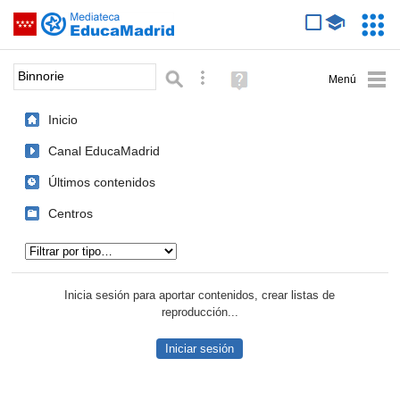
Mediateca de EducaMadrid
Saltar navegación
Servic
Educa
Palabra o frase:
Búsqueda avanzada
Ayuda
(en
ventana
Inicio
nueva)
Canal EducaMadrid
Últimos contenidos
Centros
Tipo de contenido:
Inicia sesión para aportar contenidos, crear listas de
reproducción...
Iniciar sesión