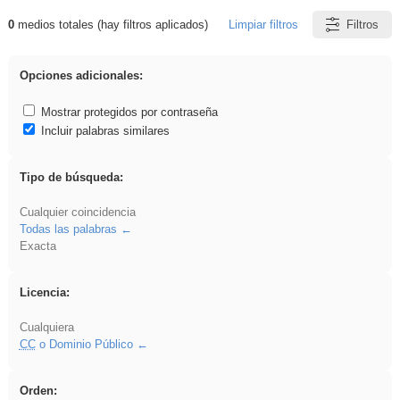
0
medios totales (hay filtros aplicados)
Limpiar filtros
Filtros
Resultados de: Binnorie
Opciones adicionales:
Mostrar protegidos por contraseña
Incluir palabras similares
Tipo de búsqueda:
Cualquier coincidencia
Todas las palabras
Exacta
Licencia:
Cualquiera
CC
o Dominio Público
Orden: