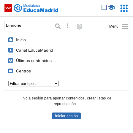
Mediateca de EducaMadrid
Saltar navegación
Servic
Educa
Palabra o frase:
Búsqueda avanzada
Ayuda
(en
ventana
Inicio
nueva)
Canal EducaMadrid
Últimos contenidos
Centros
Tipo de contenido:
Inicia sesión para aportar contenidos, crear listas de
reproducción...
Iniciar sesión