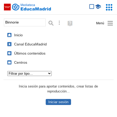
Mediateca de EducaMadrid
Saltar navegación
Servic
Educa
Palabra o frase:
Búsqueda avanzada
Ayuda
(en
ventana
Inicio
nueva)
Canal EducaMadrid
Últimos contenidos
Centros
Tipo de contenido:
Inicia sesión para aportar contenidos, crear listas de
reproducción...
Iniciar sesión