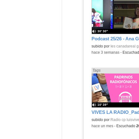
30′ 30″
subido por
Ies canadareal 
-
hace 3 semanas
-
Escucha
Encontrado «Cuentos» en:
Tags
10′ 39″
Contenido educativo.
subido por
Radio cp luisvive
-
hace un mes
-
Escuchado
2