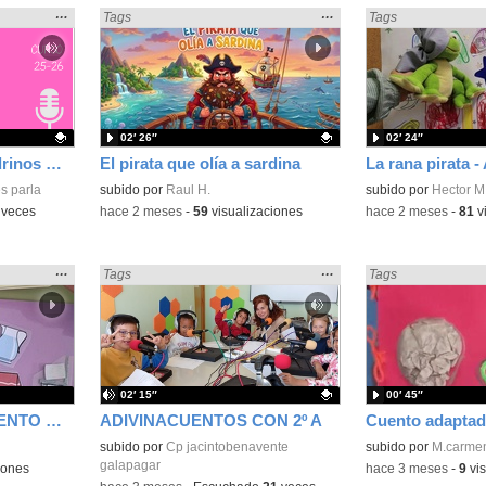
Mostrar
…
Mostrar
…
Encontrado «Cuentos» en:
Tags
Encontrado «Cuent
Tags
la
la
ubicación
ubicación
de la
de la
búsqueda
búsqueda
02′ 26″
02′ 24″
VIVES LA RADIO_Padrinos Radiofónicos 25/26 2.ºB Y 6.ºB
El pirata que olía a sardina
s parla
Contenido educativo.
subido por
Raul H.
Contenido educativo
subido por
Hector M
veces
-
hace 2 meses
-
59
visualizaciones
-
hace 2 meses
-
81
v
Mostrar
…
Mostrar
…
Encontrado «Cuentos» en:
Tags
Encontrado «Cuent
Tags
la
la
ubicación
ubicación
de la
de la
búsqueda
búsqueda
02′ 15″
00′ 45″
VÍDEO EJEMPLO CUENTO CON APOYO VISUAL PAJARITA DE PAPEL
ADIVINACUENTOS CON 2º A
Cuento adapta
Contenido educativo.
subido por
Cp jacintobenavente
Contenido educativo
subido por
M.carmen
galapagar
iones
-
hace 3 meses
-
9
vis