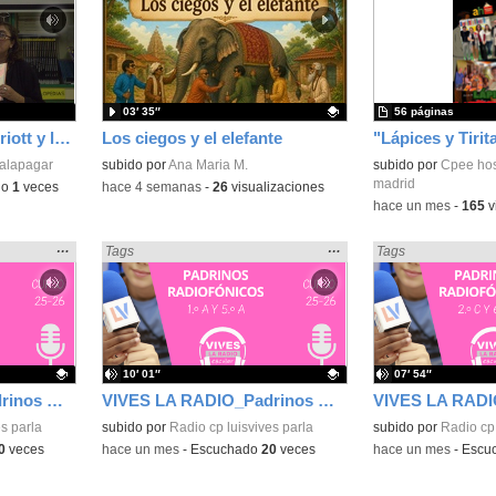
la
la
ubicación
ubicación
de la
de la
búsqueda
búsqueda
03′ 35″
56 páginas
Podcast 25/26 - Ana Griott y los cuentos de las voces olvidadas
Los ciegos y el elefante
"Lápices y Tiri
galapagar
Contenido educativo.
subido por
Ana Maria M.
Contenido educativo
subido por
Cpee hos
madrid
do
1
veces
-
hace 4 semanas
-
26
visualizaciones
-
hace un mes
-
165
v
Mostrar
…
Mostrar
…
Encontrado «Cuentos» en:
Tags
Encontrado «Cuent
Tags
la
la
ubicación
ubicación
de la
de la
búsqueda
búsqueda
10′ 01″
07′ 54″
VIVES LA RADIO_Padrinos Radiofónicos 25-26_1.ºB Y 5.ºB
VIVES LA RADIO_Padrinos Radiofónicos 25-26_1.ºA y 5.ºA
s parla
Contenido educativo.
subido por
Radio cp luisvives parla
Contenido educativo
subido por
Radio cp 
0
veces
-
hace un mes
-
Escuchado
20
veces
-
hace un mes
-
Escu