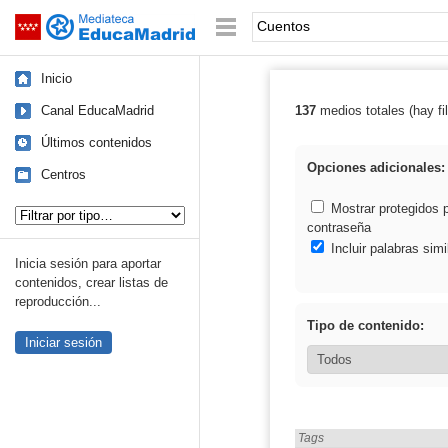
Mediateca de EducaMadrid
Saltar navegación
Palabra o frase:
Inicio
Canal EducaMadrid
137
medios totales (hay fil
Resultados de:
Últimos contenidos
Opciones adicionales:
Centros
Tipo de contenido:
Mostrar protegidos 
contraseña
Incluir palabras simi
Inicia sesión para aportar
contenidos, crear listas de
reproducción...
Tipo de contenido:
Iniciar sesión
Encontrado «Cuentos» en:
Tags