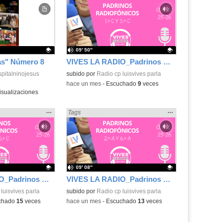
la
la
ubicación
ubicación
de la
de la
búsqueda
búsqueda
09′ 50″
tas" Número 8
VIVES LA RADIO_Padrinos Radiofónicos 25-26_1.ºC y 5.ºC
.
pitalninojesus
Contenido educativo.
subido por
Radio cp luisvives parla
-
hace un mes
-
Escuchado
9
veces
isualizaciones
Mostrar
…
Mostrar
…
os» en:
Encontrado «Cuentos» en:
Tags
la
la
ubicación
ubicación
de la
de la
búsqueda
búsqueda
09′ 08″
VIVES LA RADIO_Padrinos Radiofónicos 25-26_2.ºC y 6.ºC
VIVES LA RADIO_Padrinos Radiofónicos 25-26_2.ºA y 6.ºA
.
luisvives parla
Contenido educativo.
subido por
Radio cp luisvives parla
chado
15
veces
-
hace un mes
-
Escuchado
13
veces