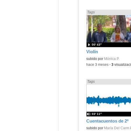
Encontrado «Cuentos» en:
Tags
00′ 43″
Violín
Contenido educativo.
subido por
Mónica P.
-
hace 3 meses
-
3
visualizac
Encontrado «Cuentos» en:
Tags
03′ 11″
Cuentacuentos de 2º
Contenido educativo.
subido por
María Del Carm 