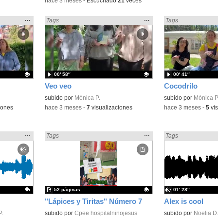
-
hace 3 meses
-
Escuchado
21
veces
Mostrar
…
Mostrar
…
Encontrado «Cuentos» en:
Tags
Encontrado «Cuent
Tags
la
la
ubicación
ubicación
de la
de la
búsqueda
búsqueda
00′ 58″
00′ 41″
Veo veo
Cocodrilo
Contenido educativo.
subido por
Mónica P.
Contenido educativo
subido por
Mónica P
iones
-
hace 3 meses
-
7
visualizaciones
-
hace 3 meses
-
5
vis
Mostrar
…
Mostrar
…
Encontrado «Cuentos» en:
Tags
Encontrado «Cuent
Tags
la
la
ubicación
ubicación
de la
de la
búsqueda
búsqueda
52 páginas
01′ 28″
"Lápices y Tiritas" Número 7
Alex is cool
P.
Contenido educativo.
subido por
Cpee hospitalninojesus
Contenido educativo
subido por
Noelia D