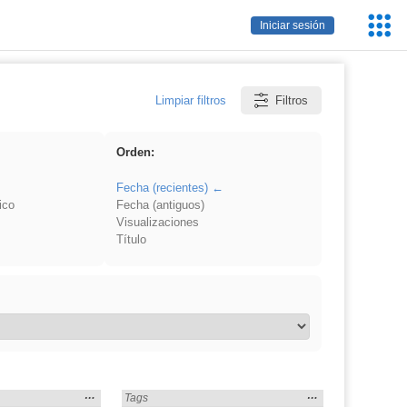
Servic
Iniciar sesión
Educa
Limpiar filtros
Filtros
Orden:
Fecha (recientes)
ico
Fecha (antiguos)
Visualizaciones
Título
Mostrar
…
Mostrar
…
os» en:
Encontrado «Cuentos» en:
Tags