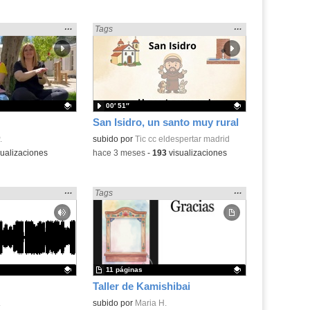
Mostrar
…
Mostrar
…
os» en:
Encontrado «Cuentos» en:
Tags
la
la
ubicación
ubicación
de la
de la
búsqueda
búsqueda
00′ 51″
San Isidro, un santo muy rural
.
.
Contenido educativo.
subido por
Tic cc eldespertar madrid
ualizaciones
-
hace 3 meses
-
193
visualizaciones
Mostrar
…
Mostrar
…
os» en:
Encontrado «Cuentos» en:
Tags
la
la
ubicación
ubicación
de la
de la
búsqueda
búsqueda
11 páginas
Taller de Kamishibai
.
.
Contenido educativo.
subido por
Maria H.