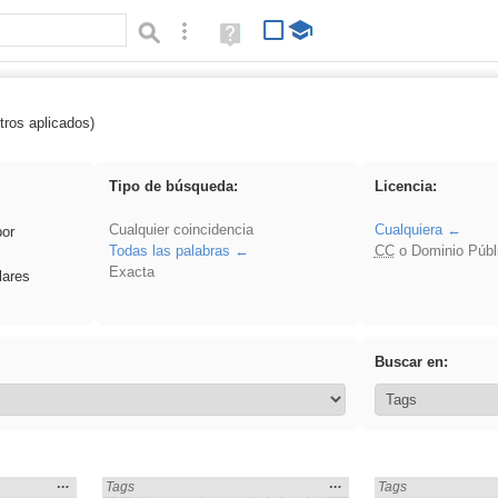
Búsqueda avanzada
Ayuda
(en
ventana
nueva)
tros aplicados)
 Cuentos
Tipo de búsqueda:
Licencia:
Cualquier coincidencia
Cualquiera
por
Todas las palabras
CC
o Dominio Públ
Exacta
lares
Buscar en:
Mostrar
…
Mostrar
…
Encontrado «Cuentos» en:
Tags
Encontrado «Cuent
Tags