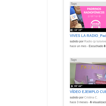
Encontrado «Cuentos» en:
Tags
10′ 10″
Contenido educativo.
subido por
Radio cp luisvive
-
hace un mes
-
Escuchado
8
Encontrado «Cuentos» en:
Tags
00′ 44″
subido por
Cristina C.
-
hace 3 meses
-
6
visualizac