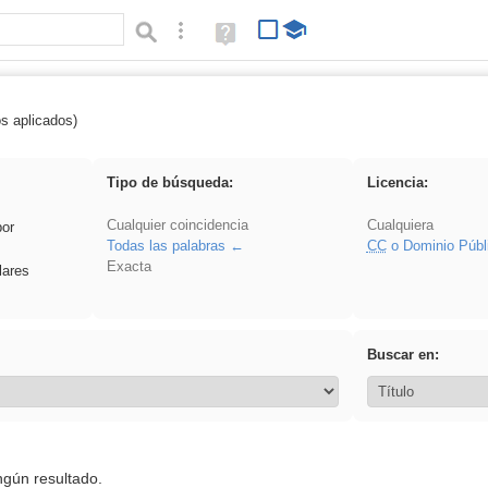
Búsqueda avanzada
Ayuda
(en
ventana
nueva)
os aplicados)
Oratoria
Tipo de búsqueda:
Licencia:
Cualquier coincidencia
Cualquiera
por
Todas las palabras
CC
o Dominio Públ
Exacta
lares
Buscar en:
ngún resultado.