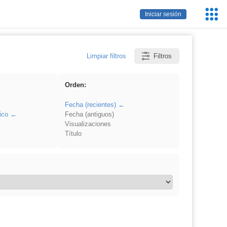
Servic
Iniciar sesión
Educa
Limpiar filtros
Filtros
Orden:
Fecha (recientes)
ico
Fecha (antiguos)
Visualizaciones
Título