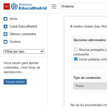
Mediateca de EducaMadrid
Saltar navegación
Palabra o frase:
Inicio
Canal EducaMadrid
0
medios totales (hay filtr
Resultados de: 
Últimos contenidos
Opciones adicionales:
Centros
Tipo de contenido:
Mostrar protegidos 
contraseña
Incluir palabras simi
Inicia sesión para aportar
contenidos, crear listas de
reproducción...
Tipo de contenido:
Iniciar sesión
No se ha encontrado ni