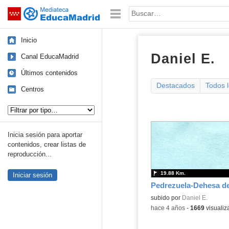
Mediateca de EducaMadrid
Saltar navegación
Palabra o frase:
Inicio
Daniel E.
ru
Canal EducaMadrid
Últimos contenidos
Destacados
Todos 
Centros
Tipo de contenido:
Inicia sesión para aportar
contenidos, crear listas de
reproducción...
19.88 Km.
Iniciar sesión
subido por
Daniel E.
-
hace 4 años
-
1669
visualiz