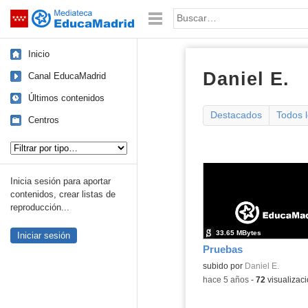
Mediateca de EducaMadrid
Saltar navegación
Palabra o frase:
Inicio
Daniel E.
sc
Canal EducaMadrid
Últimos contenidos
Destacados
Todos 
Centros
Tipo de contenido:
Inicia sesión para aportar
contenidos, crear listas de
reproducción...
33.65 MBytes
Iniciar sesión
Pruebas
subido por
Daniel E.
-
hace 5 años
-
72
visualizac