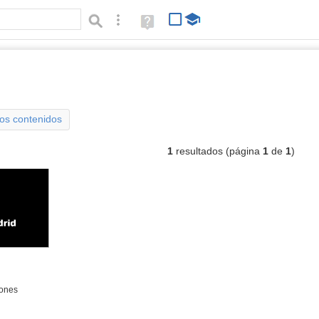
Búsqueda avanzada
Ayuda
(en
ventana
nueva)
ratch
Tipo de contenido:
los contenidos
1
resultados (página
1
de
1
)
iones