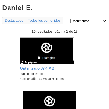
Daniel E.
documentos
Tipo de contenido:
Destacados
Todos los contenidos
10
resultados (página
1
de
1
)
44 páginas
Optimizado 37,4 MB
subido por
Daniel E.
-
hace un año
-
12
visualizaciones