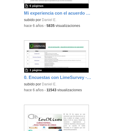
6 páginas
Mi experiencia con el acuerdo marco...por si le sirve a alguien
subido por
Daniel E.
-
hace 6 años
-
5835
visualizaciones
1 página
0. Encuestas con LimeSurvey - Guía del Curso
subido por
Daniel E.
-
hace 6 años
-
11543
visualizaciones