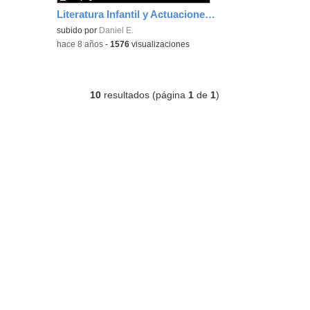
Literatura Infantil y Actuaciones Educativas de Éxito
subido por
Daniel E.
-
hace 8 años
-
1576
visualizaciones
10
resultados (página
1
de
1
)