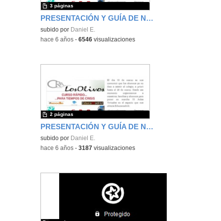
3 páginas
PRESENTACIÓN Y GUÍA DE NAVEGACIÓN (Actualización 30 de marzo 2020)
subido por
Daniel E.
-
hace 6 años
-
6546
visualizaciones
2 páginas
PRESENTACIÓN Y GUÍA DE NAVEGACIÓN
subido por
Daniel E.
-
hace 6 años
-
3187
visualizaciones