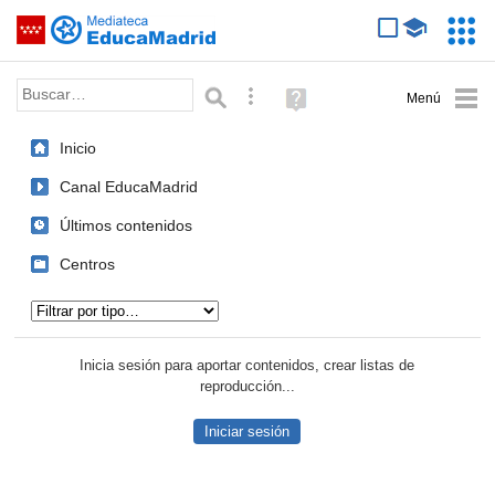
Mediateca de EducaMadrid
Saltar navegación
Servic
Educa
Palabra o frase:
Búsqueda avanzada
Ayuda
(en
ventana
Inicio
nueva)
Canal EducaMadrid
Últimos contenidos
Centros
Tipo de contenido:
Inicia sesión para aportar contenidos, crear listas de
reproducción...
Iniciar sesión