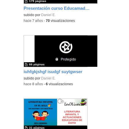
179 páginas
Presentación curso Educamadrid 2020
subido por
Daniel E.
-
hace 7 años
-
70
visualizaciones
66 páginas
iuhfgkjshgf isudgf suytgwser
subido por
Daniel E.
-
hace 8 años
-
6
visualizaciones
31 páginas