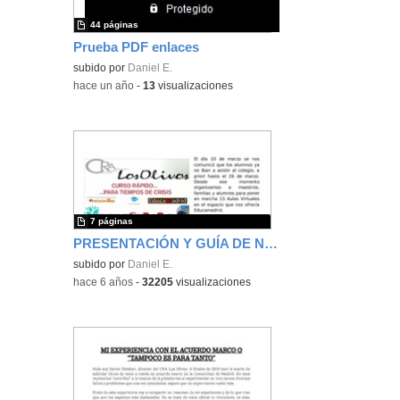
44 páginas
Prueba PDF enlaces
subido por
Daniel E.
-
hace un año
-
13
visualizaciones
7 páginas
PRESENTACIÓN Y GUÍA DE NAVEGACIÓN (Actualización del 20 de mayo de 2020)
subido por
Daniel E.
-
hace 6 años
-
32205
visualizaciones