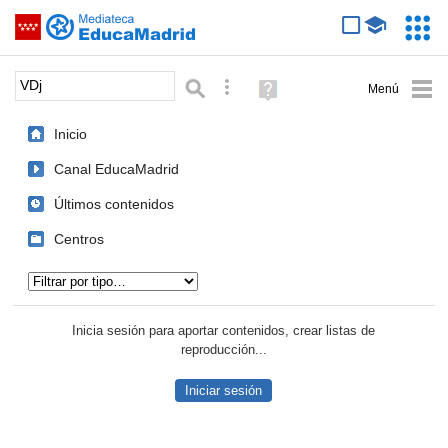
Mediateca de EducaMadrid
Saltar navegación
Servic
Educa
Palabra o frase:
Búsqueda avanzada
Ayuda
(en
ventana
Inicio
nueva)
Canal EducaMadrid
Últimos contenidos
Centros
Tipo de contenido:
Inicia sesión para aportar contenidos, crear listas de
reproducción...
Iniciar sesión