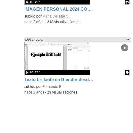
03′ 26″
IMAGEN PERSONAL 2024 COSMETOLOGÍA ÍES FRANCISCO DE GOYA
Contenido educativo.
subido por
Maria Del Mar S.
-
hace 2 años
-
218
visualizaciones
Mos
…
Encontrado «brillo» en:
Descripción
la
ubic
de l
bús
05′ 29″
Texto brillante en Blender desde Inkscape
Contenido educativo.
subido por
Fernando B.
-
hace 2 años
-
29
visualizaciones