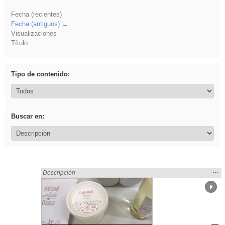
Fecha (recientes)
Fecha (antiguos)
Visualizaciones
Título
Tipo de contenido:
Buscar en:
Mos
…
Encontrado «brillo» en:
Descripción
la
ubic
de l
bús