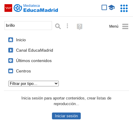
Mediateca de EducaMadrid
Saltar navegación
Servic
Educa
Palabra o frase:
Búsqueda avanzada
Ayuda
(en
ventana
Inicio
nueva)
Canal EducaMadrid
Últimos contenidos
Centros
Tipo de contenido:
Inicia sesión para aportar contenidos, crear listas de
reproducción...
Iniciar sesión