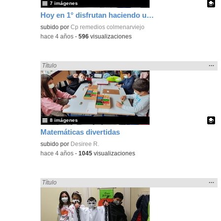
7 imágenes
Hoy en 1° disfrutan haciendo un examen muy divertido.
Contenido educativo.
subido por
Cp remedios colmenarviejo
-
hace 4 años
-
596
visualizaciones
Mos
…
Encontrado «divertidos» en:
Título
la
ubic
de l
bús
8 imágenes
Matemáticas divertidas
Contenido educativo.
subido por
Desiree R.
-
hace 4 años
-
1045
visualizaciones
Mos
…
Encontrado «divertidos» en:
Título
la
ubic
de l
bús