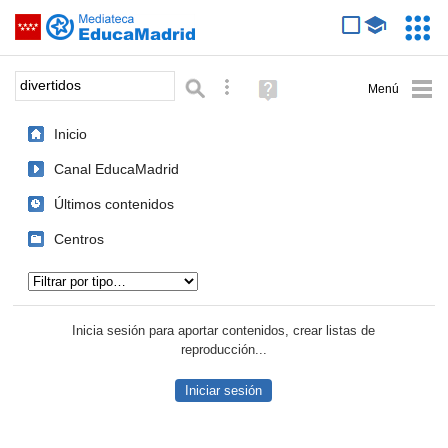
Mediateca de EducaMadrid
Saltar navegación
Servic
Educa
Palabra o frase:
Búsqueda avanzada
Ayuda
(en
ventana
Inicio
nueva)
Canal EducaMadrid
Últimos contenidos
Centros
Tipo de contenido:
Inicia sesión para aportar contenidos, crear listas de
reproducción...
Iniciar sesión