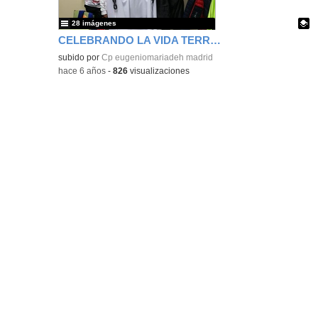
28 imágenes
CELEBRANDO LA VIDA TERRORIFICAMENTE DIVERTIDA!!!!
Contenido educativo.
subido por
Cp eugeniomariadeh madrid
-
hace 6 años
-
826
visualizaciones