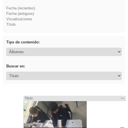
Fecha (recientes)
Fecha (antiguos)
Visualizaciones
Título
Tipo de contenido:
Buscar en:
Mos
…
Encontrado «divertidos» en:
Título
la
ubic
de l
bús