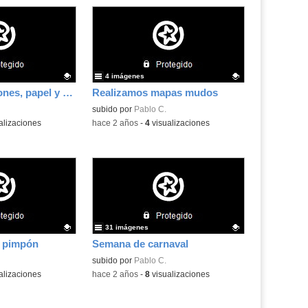
4 imágenes
Hacemos canciones, papel y jabones
Realizamos mapas mudos
.
Contenido educativo.
subido por
Pablo C.
alizaciones
-
hace 2 años
-
4
visualizaciones
31 imágenes
 pimpón
Semana de carnaval
.
Contenido educativo.
subido por
Pablo C.
alizaciones
-
hace 2 años
-
8
visualizaciones