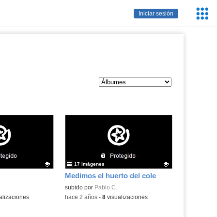
Servic
Iniciar sesión
Educa
17 imágenes
Medimos el huerto del cole
.
Contenido educativo.
subido por
Pablo C.
alizaciones
-
hace 2 años
-
8
visualizaciones