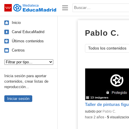
Mediateca de EducaMadrid
Saltar navegación
Palabra o frase:
Inicio
Pablo C.
Ál
Canal EducaMadrid
Últimos contenidos
Todos los contenidos
Centros
Tipo de contenido:
Inicia sesión para aportar
contenidos, crear listas de
reproducción...
13 imágenes
Iniciar sesión
Contenido educativo.
subido por
Pablo C.
-
hace 2 años
-
5
visualizaci