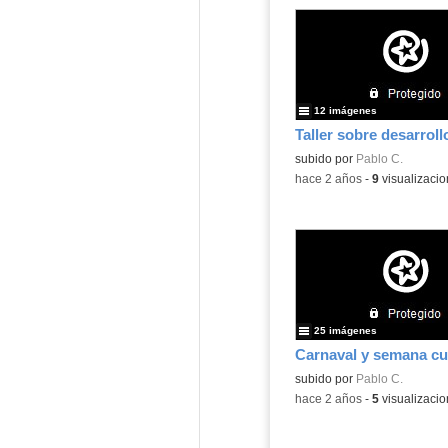
12 imágenes
Contenido educativo.
subido por
Pablo C.
-
hace 2 años
-
9
visualizaci
25 imágenes
Contenido educativo.
subido por
Pablo C.
-
hace 2 años
-
5
visualizaci