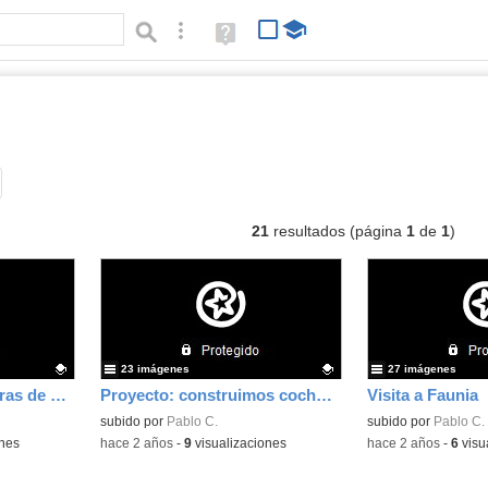
Búsqueda avanzada
Ayuda
(en
ventana
nueva)
bumes
Tipo de contenido:
21
resultados (página
1
de
1
)
23 imágenes
27 imágenes
Taller de pinturas figuras de miniatura
Proyecto: construimos coches con material reciclado
Visita a Faunia
Contenido educativo.
subido por
Pablo C.
Contenido educativo
subido por
Pablo C.
ones
-
hace 2 años
-
9
visualizaciones
-
hace 2 años
-
6
visu