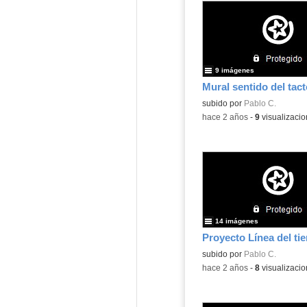
9 imágenes
Mural sentido del tact
Contenido educativo.
subido por
Pablo C.
-
hace 2 años
-
9
visualizaci
14 imágenes
Proyecto Línea del ti
Contenido educativo.
subido por
Pablo C.
-
hace 2 años
-
8
visualizaci