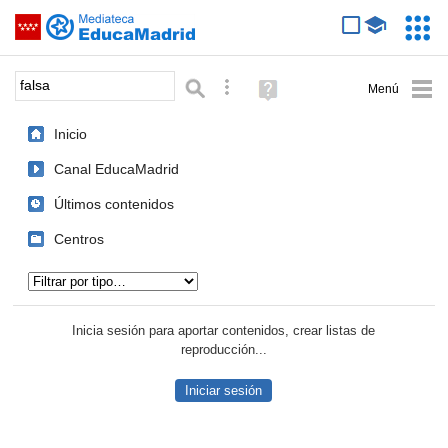
Mediateca de EducaMadrid
Saltar navegación
Servic
Educa
Palabra o frase:
Búsqueda avanzada
Ayuda
(en
ventana
Inicio
nueva)
Canal EducaMadrid
Últimos contenidos
Centros
Tipo de contenido:
Inicia sesión para aportar contenidos, crear listas de
reproducción...
Iniciar sesión