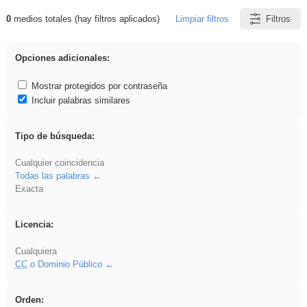
0
medios totales (hay filtros aplicados)
Limpiar filtros
Filtros
Resultados de: falsa
Opciones adicionales:
Mostrar protegidos por contraseña
Incluir palabras similares
Tipo de búsqueda:
Cualquier coincidencia
Todas las palabras
Exacta
Licencia:
Cualquiera
CC
o Dominio Público
Orden: