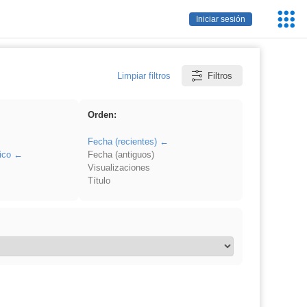
Servic
Iniciar sesión
Educa
Limpiar filtros
Filtros
Orden:
Fecha (recientes)
ico
Fecha (antiguos)
Visualizaciones
Título