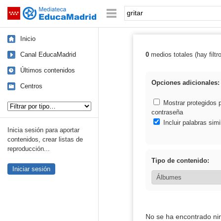
Mediateca de EducaMadrid
Saltar navegación
Palabra o frase:
Inicio
Canal EducaMadrid
0
medios totales (hay filtr
Resultados de: g
Últimos contenidos
Opciones adicionales:
Centros
Tipo de contenido:
Mostrar protegidos 
contraseña
Incluir palabras simi
Inicia sesión para aportar
contenidos, crear listas de
reproducción...
Tipo de contenido:
Iniciar sesión
No se ha encontrado ni