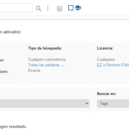
Búsqueda avanzada
Ayuda
(en
ventana
nueva)
os aplicados)
ritar
Tipo de búsqueda:
Licencia:
Cualquier coincidencia
Cualquiera
por
Todas las palabras
CC
o Dominio Públ
Exacta
lares
Buscar en:
ngún resultado.