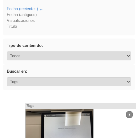
Fecha (recientes)
Fecha (antiguos)
Visualizaciones
Título
Tipo de contenido:
Buscar en:
Mos
…
Encontrado «idevice» en:
Tags
la
ubic
de l
bús