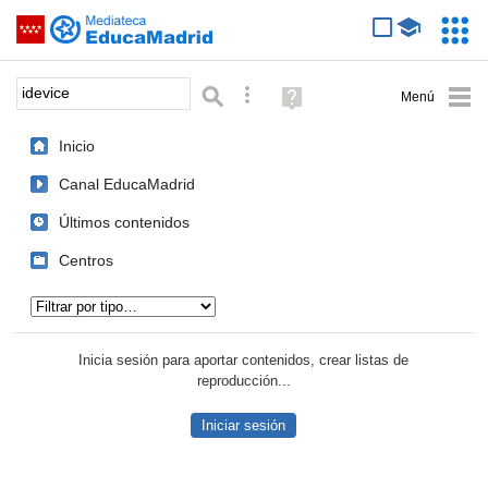
Mediateca de EducaMadrid
Saltar navegación
Servic
Educa
Palabra o frase:
Búsqueda avanzada
Ayuda
(en
ventana
Inicio
nueva)
Canal EducaMadrid
Últimos contenidos
Centros
Tipo de contenido:
Inicia sesión para aportar contenidos, crear listas de
reproducción...
Iniciar sesión