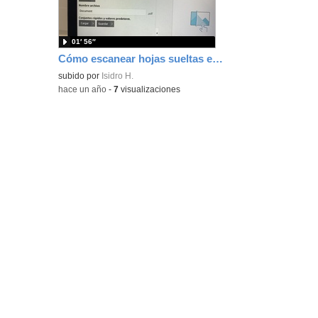
bús
01′ 56″
Cómo escanear hojas sueltas en impresora HP
subido por
Isidro H.
-
hace un año
-
7
visualizaciones