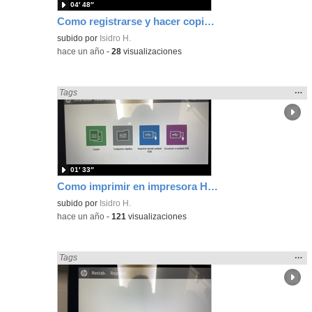
04′ 48″
Como registrarse y hacer copias en impresora HP
subido por
Isidro H.
-
hace un año
-
28
visualizaciones
Mos
…
Encontrado «idevice» en:
Tags
la
ubic
de l
bús
01′ 33″
Como imprimir en impresora HP desde USB
subido por
Isidro H.
-
hace un año
-
121
visualizaciones
Mos
…
Encontrado «idevice» en:
Tags
la
ubic
de l
bús