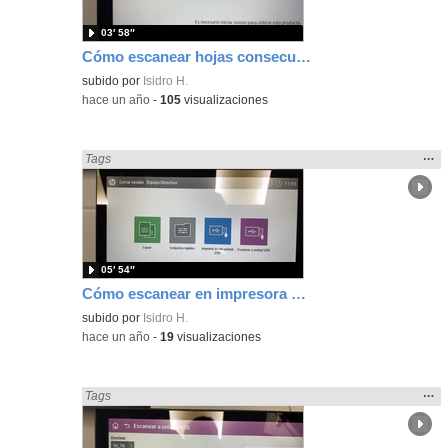
03′ 58″
Cómo escanear hojas consecutivas en impresora HP y mandar a USB
subido por
Isidro H.
-
hace un año
-
105
visualizaciones
Mos
…
Encontrado «idevice» en:
Tags
la
ubic
de l
bús
05′ 54″
Cómo escanear en impresora HP y mandar a carpeta compartida
subido por
Isidro H.
-
hace un año
-
19
visualizaciones
Mos
…
Encontrado «idevice» en:
Tags
la
ubic
de l