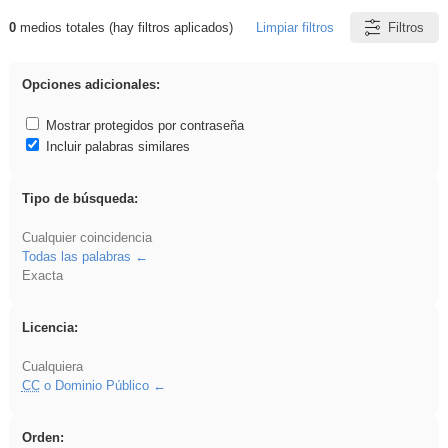
0
medios totales (hay filtros aplicados)
Limpiar filtros
Filtros
Resultados de: islamismo
Opciones adicionales:
Mostrar protegidos por contraseña
Incluir palabras similares
Tipo de búsqueda:
Cualquier coincidencia
Todas las palabras
Exacta
Licencia:
Cualquiera
CC
o Dominio Público
Orden: