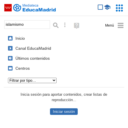
Mediateca de EducaMadrid
Saltar navegación
Servic
Educa
Palabra o frase:
Búsqueda avanzada
Ayuda
(en
ventana
Inicio
nueva)
Canal EducaMadrid
Últimos contenidos
Centros
Tipo de contenido:
Inicia sesión para aportar contenidos, crear listas de
reproducción...
Iniciar sesión