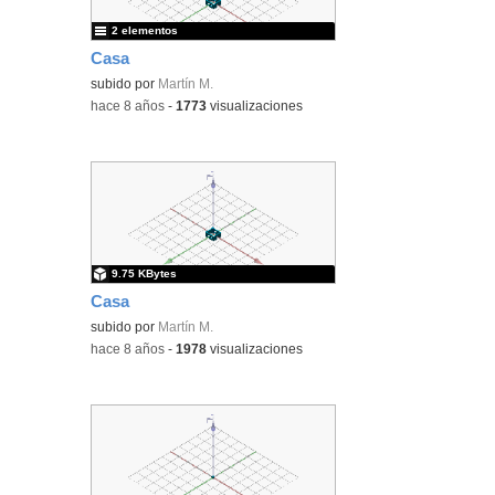
2 elementos
Casa
subido por
Martín M.
-
hace 8 años
-
1773
visualizaciones
9.75 KBytes
Casa
subido por
Martín M.
-
hace 8 años
-
1978
visualizaciones