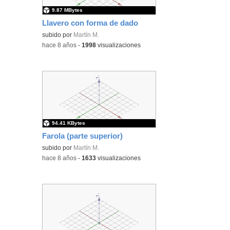
9.87 MBytes
Llavero con forma de dado
subido por
Martín M.
-
hace 8 años
-
1998
visualizaciones
94.41 KBytes
Farola (parte superior)
subido por
Martín M.
-
hace 8 años
-
1633
visualizaciones