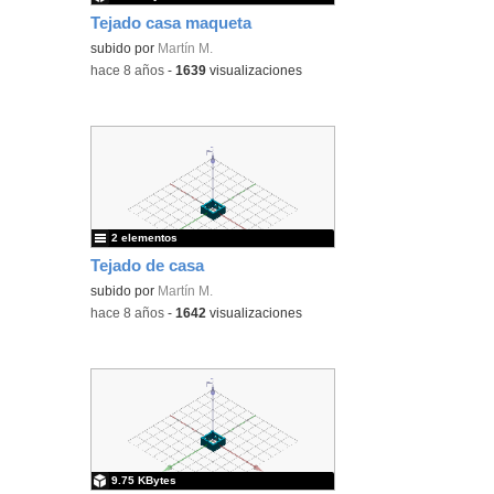
Tejado casa maqueta
subido por
Martín M.
-
hace 8 años
-
1639
visualizaciones
2 elementos
Tejado de casa
subido por
Martín M.
-
hace 8 años
-
1642
visualizaciones
9.75 KBytes