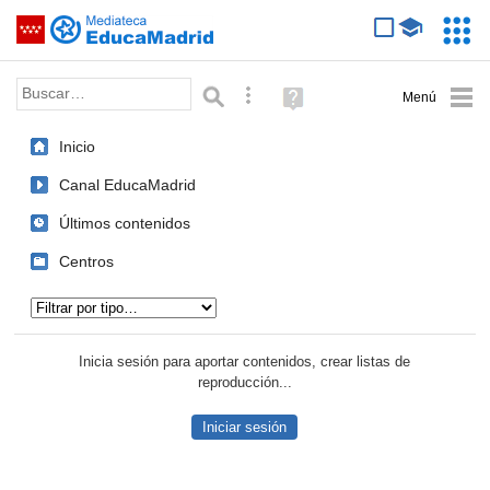
Mediateca de EducaMadrid
Saltar navegación
Servic
Educa
Palabra o frase:
Búsqueda avanzada
Ayuda
(en
ventana
Inicio
nueva)
Canal EducaMadrid
Últimos contenidos
Centros
Tipo de contenido:
Inicia sesión para aportar contenidos, crear listas de
reproducción...
Iniciar sesión