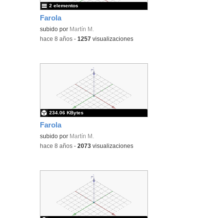
2 elementos
Farola
subido por
Martín M.
-
hace 8 años
-
1257
visualizaciones
234.06 KBytes
Farola
subido por
Martín M.
-
hace 8 años
-
2073
visualizaciones