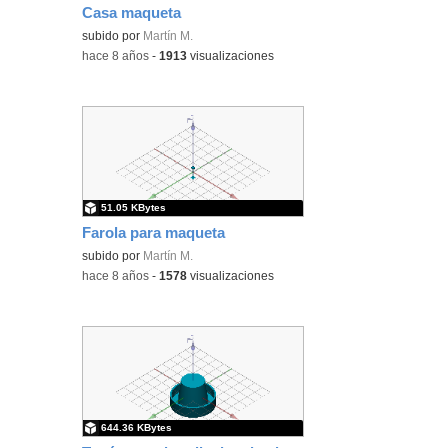
Casa maqueta
subido por
Martín M.
-
hace 8 años
-
1913
visualizaciones
51.05 KBytes
Farola para maqueta
subido por
Martín M.
-
hace 8 años
-
1578
visualizaciones
644.36 KBytes