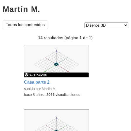
Martín M.
diseños 3d
Tipo de contenido:
Todos los contenidos
14
resultados (página
1
de
1
)
9.75 KBytes
Casa parte 2
subido por
Martín M.
-
hace 8 años
-
2066
visualizaciones