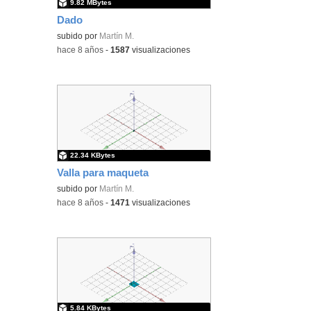
9.82 MBytes
Dado
subido por
Martín M.
-
hace 8 años
-
1587
visualizaciones
22.34 KBytes
Valla para maqueta
subido por
Martín M.
-
hace 8 años
-
1471
visualizaciones
5.84 KBytes