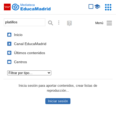
Mediateca de EducaMadrid
Saltar navegación
Servic
Educa
Palabra o frase:
Búsqueda avanzada
Ayuda
(en
ventana
Inicio
nueva)
Canal EducaMadrid
Últimos contenidos
Centros
Tipo de contenido:
Inicia sesión para aportar contenidos, crear listas de
reproducción...
Iniciar sesión