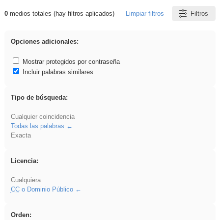
0
medios totales (hay filtros aplicados)
Limpiar filtros
Filtros
Resultados de: platillos
Opciones adicionales:
Mostrar protegidos por contraseña
Incluir palabras similares
Tipo de búsqueda:
Cualquier coincidencia
Todas las palabras
Exacta
Licencia:
Cualquiera
CC
o Dominio Público
Orden: