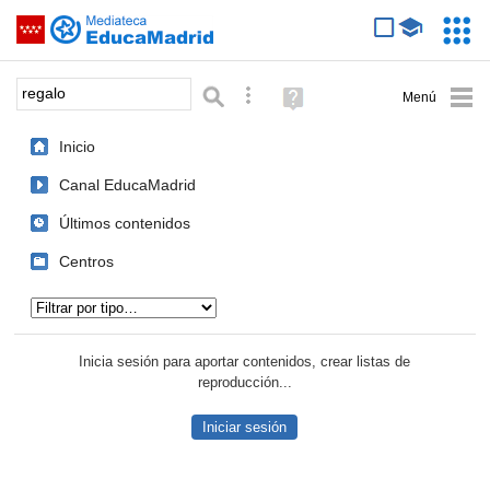
Mediateca de EducaMadrid
Saltar navegación
Servic
Educa
Palabra o frase:
Búsqueda avanzada
Ayuda
(en
ventana
Inicio
nueva)
Canal EducaMadrid
Últimos contenidos
Centros
Tipo de contenido:
Inicia sesión para aportar contenidos, crear listas de
reproducción...
Iniciar sesión