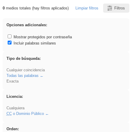
0
medios totales (hay filtros aplicados)
Limpiar filtros
Filtros
Resultados de: regalo
Opciones adicionales:
Mostrar protegidos por contraseña
Incluir palabras similares
Tipo de búsqueda:
Cualquier coincidencia
Todas las palabras
Exacta
Licencia:
Cualquiera
CC
o Dominio Público
Orden: