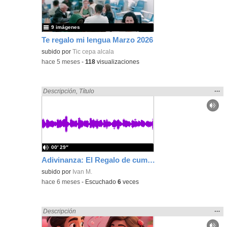
bús
9 imágenes
Te regalo mi lengua Marzo 2026
subido por
Tic cepa alcala
-
hace 5 meses
-
118
visualizaciones
Mos
…
Encontrado «regalo» en:
Descripción
,
Título
la
ubic
de l
bús
00′ 29″
Adivinanza: El Regalo de cumpleaños
subido por
Ivan M.
-
hace 6 meses
-
Escuchado
6
veces
Mos
…
Encontrado «regalo» en:
Descripción
la