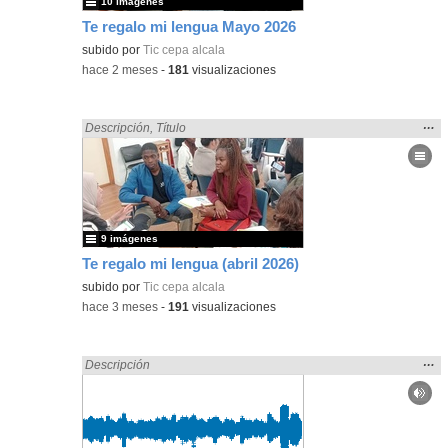
10 imágenes
Te regalo mi lengua Mayo 2026
subido por
Tic cepa alcala
-
hace 2 meses
-
181
visualizaciones
Mos
…
Encontrado «regalo» en:
Descripción
,
Título
la
ubic
de l
bús
9 imágenes
Te regalo mi lengua (abril 2026)
subido por
Tic cepa alcala
-
hace 3 meses
-
191
visualizaciones
Mos
…
Encontrado «regalo» en:
Descripción
la
ubic
de l
bús