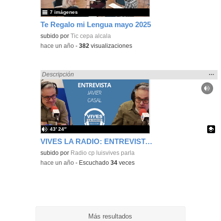
7 imágenes
Te Regalo mi Lengua mayo 2025
subido por
Tic cepa alcala
-
hace un año
-
382
visualizaciones
Mos
…
Encontrado «regalo» en:
Descripción
la
ubic
de l
bús
43′ 24″
VIVES LA RADIO: ENTREVISTA A JAVIER CASAL_Vives la Radio
Contenido educativo.
subido por
Radio cp luisvives parla
-
hace un año
-
Escuchado
34
veces
Más resultados