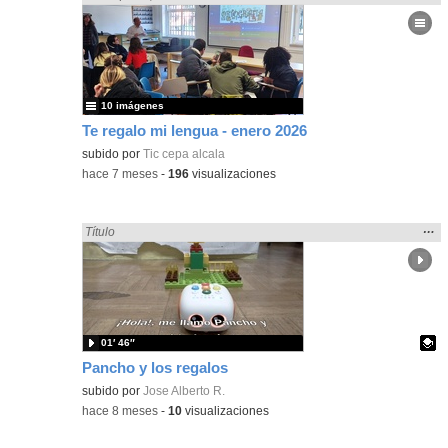
la
ubic
de l
bús
10 imágenes
Te regalo mi lengua - enero 2026
subido por
Tic cepa alcala
-
hace 7 meses
-
196
visualizaciones
Mos
…
Encontrado «regalo» en:
Título
la
ubic
de l
bús
01′ 46″
Pancho y los regalos
Contenido educativo.
subido por
Jose Alberto R.
-
hace 8 meses
-
10
visualizaciones