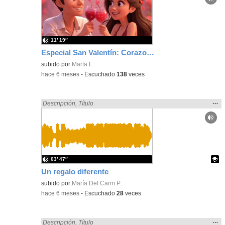
ubic
de l
bús
11′ 19″
Especial San Valentín: Corazones, chocolates y… ¡Un centollo travieso!
subido por
Marta L.
-
hace 6 meses
-
Escuchado
138
veces
Mos
…
Encontrado «regalo» en:
Descripción
,
Título
la
ubic
de l
bús
03′ 47″
Un regalo diferente
Contenido educativo.
subido por
María Del Carm P.
-
hace 6 meses
-
Escuchado
28
veces
Mos
…
Encontrado «regalo» en:
Descripción
,
Título