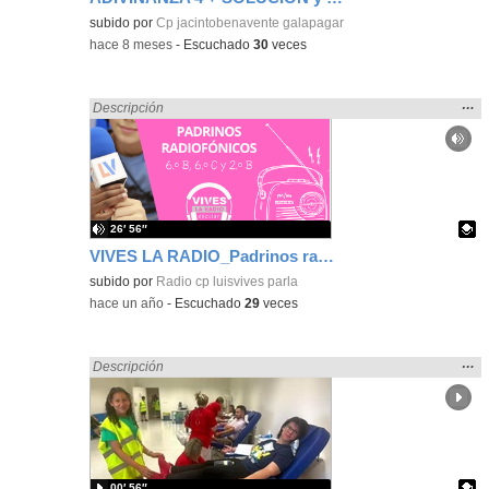
Contenido educativo.
subido por
Cp jacintobenavente galapagar
-
hace 8 meses
-
Escuchado
30
veces
Mos
…
Encontrado «regalo» en:
Descripción
la
ubic
de l
bús
26′ 56″
VIVES LA RADIO_Padrinos radiofónicos 6.ºB, 6.ºC y 2.ºB
Contenido educativo.
subido por
Radio cp luisvives parla
-
hace un año
-
Escuchado
29
veces
Mos
…
Encontrado «regalo» en:
Descripción
la
ubic
de l
bús
00′ 56″