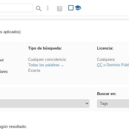
Búsqueda avanzada
Ayuda
(en
ventana
nueva)
os aplicados)
rezo
Tipo de búsqueda:
Licencia:
Cualquier coincidencia
Cualquiera
por
Todas las palabras
CC
o Dominio Públ
Exacta
lares
Buscar en:
ngún resultado.