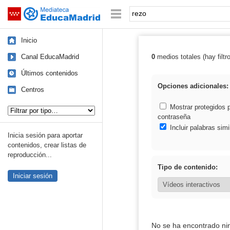
Mediateca de EducaMadrid
Saltar navegación
Palabra o frase:
Inicio
Canal EducaMadrid
0
medios totales (hay filtr
Resultados de: 
Últimos contenidos
Opciones adicionales:
Centros
Tipo de contenido:
Mostrar protegidos 
contraseña
Incluir palabras simi
Inicia sesión para aportar
contenidos, crear listas de
reproducción...
Tipo de contenido:
Iniciar sesión
No se ha encontrado ni