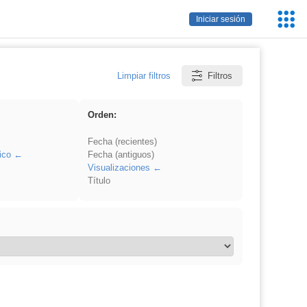
Servic
Iniciar sesión
Educa
Limpiar filtros
Filtros
Orden:
Fecha (recientes)
ico
Fecha (antiguos)
Visualizaciones
Título