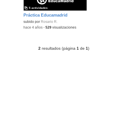
5 actividades
Práctica Educamadrid
subido por
Rosario R.
-
hace 4 años
-
529
visualizaciones
2
resultados (página
1
de
1
)