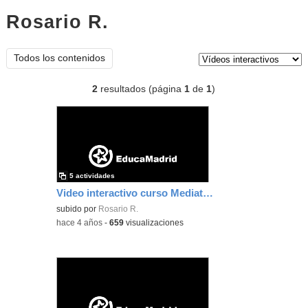
Rosario R.
vídeos interactivos
Tipo de contenido:
Todos los contenidos
2
resultados (página
1
de
1
)
5 actividades
Video interactivo curso Mediateca
subido por
Rosario R.
-
hace 4 años
-
659
visualizaciones