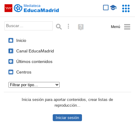
Mediateca de EducaMadrid
Saltar navegación
Servic
Educa
Palabra o frase:
Búsqueda avanzada
Ayuda
(en
ventana
Inicio
nueva)
Canal EducaMadrid
Últimos contenidos
Centros
Tipo de contenido:
Inicia sesión para aportar contenidos, crear listas de
reproducción...
Iniciar sesión