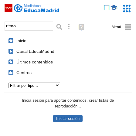
Mediateca de EducaMadrid
Saltar navegación
Servic
Educa
Palabra o frase:
Búsqueda avanzada
Ayuda
(en
ventana
Inicio
nueva)
Canal EducaMadrid
Últimos contenidos
Centros
Tipo de contenido:
Inicia sesión para aportar contenidos, crear listas de
reproducción...
Iniciar sesión