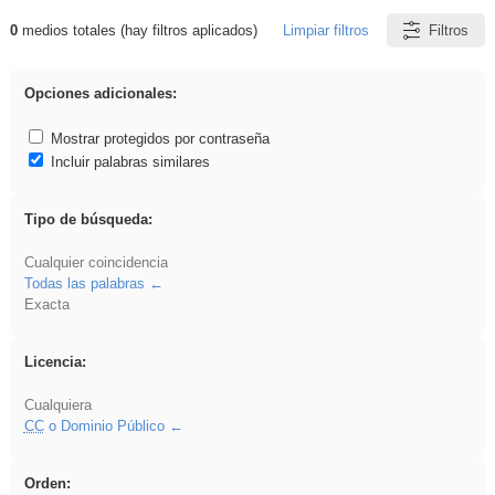
0
medios totales (hay filtros aplicados)
Limpiar filtros
Filtros
Resultados de: ritmo
Opciones adicionales:
Mostrar protegidos por contraseña
Incluir palabras similares
Tipo de búsqueda:
Cualquier coincidencia
Todas las palabras
Exacta
Licencia:
Cualquiera
CC
o Dominio Público
Orden: