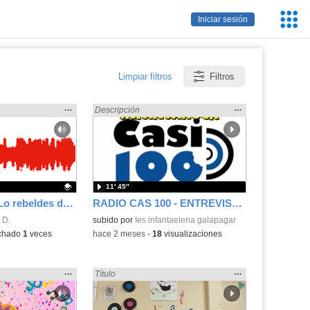
Servic
Iniciar sesión
Educa
Limpiar filtros
Filtros
Mostrar
…
Mostrar
…
 en:
Encontrado «ritmo» en:
Descripción
la
la
ubicación
ubicación
de la
de la
búsqueda
búsqueda
11′ 45″
73 - Cineforum Lo rebeldes del Swing
RADIO CAS 100 - ENTREVISTA A INFANTAROCK, IES INFANTA ELENA
.
 D.
subido por
Ies infantaelena galapagar
chado
1
veces
-
hace 2 meses
-
18
visualizaciones
Mostrar
…
Mostrar
…
 en:
Encontrado «ritmo» en:
Título
la
la
ubicación
ubicación
de la
de la